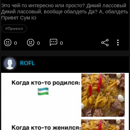
Это чей-то интересно или просто? Дикий лассовый
Дикий лассовый, вообще обалдеть Да? А, обалдеть
Привет Сум ici
#Прикол
0
0
0
ROFL