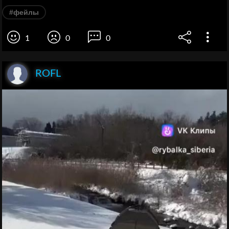
#фейлы
1
0
0
ROFL