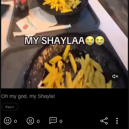
Oh my god, my Shayla!
#кот
0
0
0