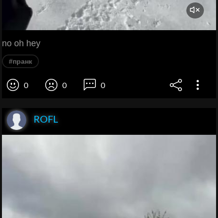
no oh hey
#пранк
0
0
0
ROFL