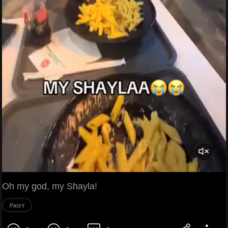
Oh my god, my Shayla!
#кот