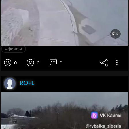
#фейлы
0
0
0
ROFL