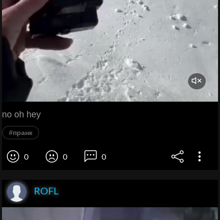
no oh hey
#пранк
0
0
0
ROFL