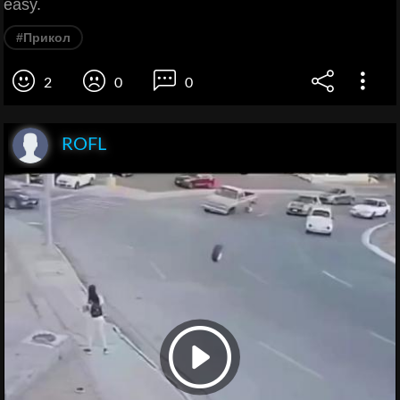
easy.
#Прикол
2
0
0
ROFL