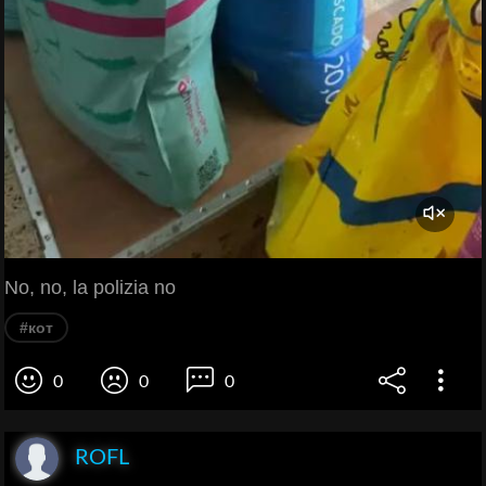
No, no, la polizia no
#кот
0
0
0
ROFL