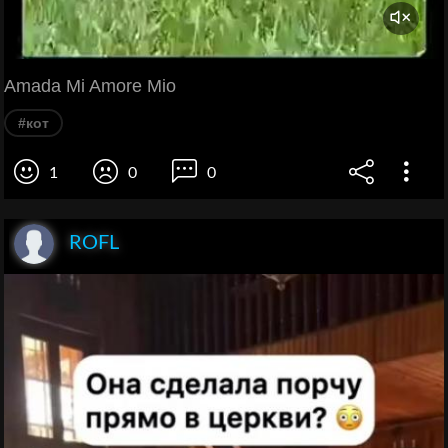
Amada Mi Amore Mio
#кот
1
0
0
ROFL