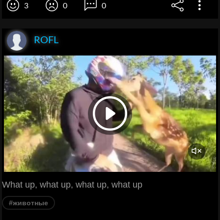
3
0
0
ROFL
What up, what up, what up, what up
#животные