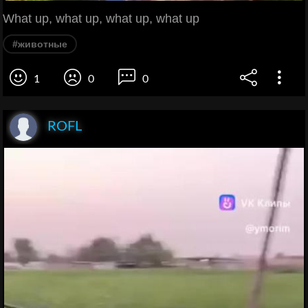
What up, what up, what up, what up
#животные
1
0
0
ROFL