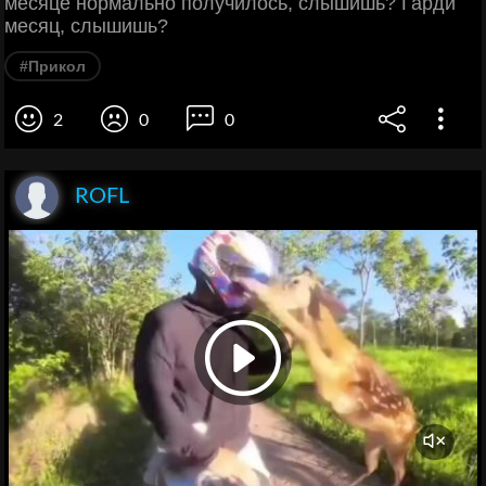
месяце нормально получилось, слышишь? Гарди
месяц, слышишь?
#Прикол
2
0
0
ROFL