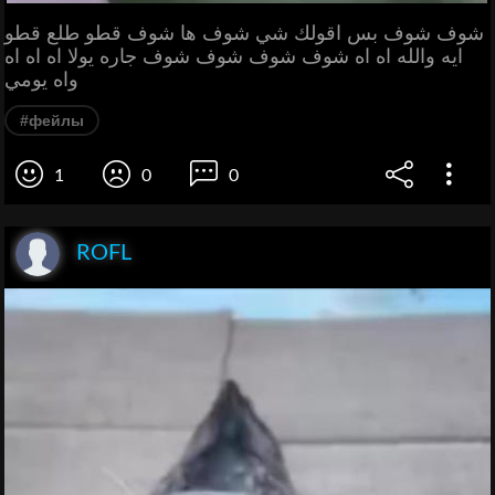
شوف شوف بس اقولك شي شوف ها شوف قطو طلع قطو
ايه والله اه اه شوف شوف شوف شوف جاره يولا اه اه اه
واه يومي
#фейлы
1
0
0
ROFL