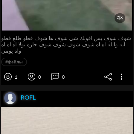
شوف شوف بس اقولك شي شوف ها شوف قطو طلع قطو
ايه والله اه اه شوف شوف شوف شوف جاره يولا اه اه اه
واه يومي
#фейлы
1
0
0
ROFL