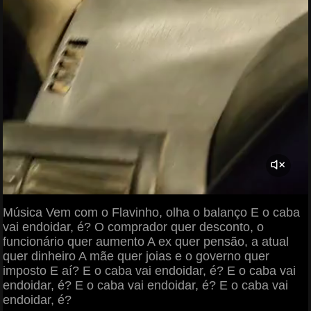
Música Vem com o Flavinho, olha o balanço E o caba
vai endoidar, é? O comprador quer desconto, o
funcionário quer aumento A ex quer pensão, a atual
quer dinheiro A mãe quer joias e o governo quer
imposto E aí? E o caba vai endoidar, é? E o caba vai
endoidar, é? E o caba vai endoidar, é? E o caba vai
endoidar, é?