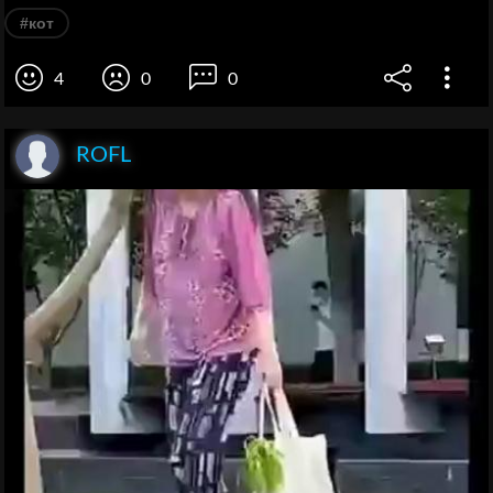
#кот
4
0
0
ROFL