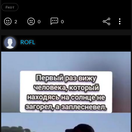
#кот
2
0
0
ROFL