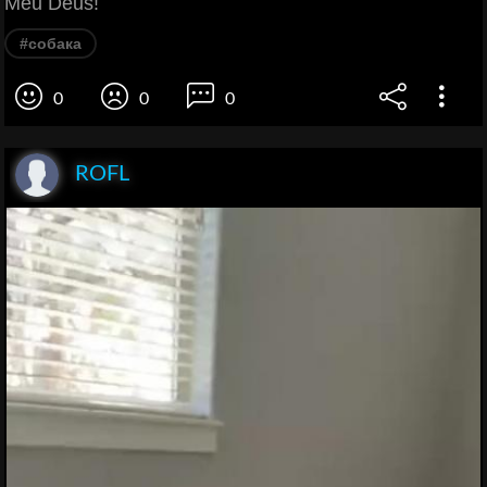
Meu Deus!
#собака
0
0
0
ROFL