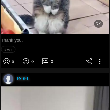
Thank you.
#кот
5
0
0
ROFL