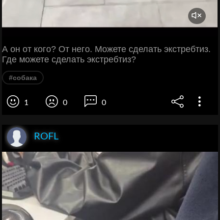
А он от кого? От него. Можете сделать экстребтиз.
Где можете сделать экстребтиз?
#собака
1
0
0
ROFL