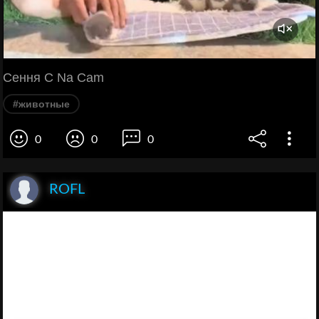
Cення C Na Cam
#животные
0
0
0
ROFL