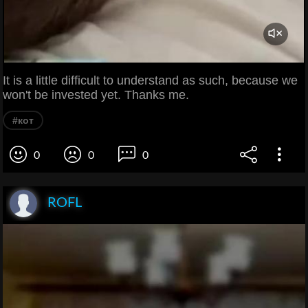
It is a little difficult to understand as such, because we
won't be invested yet. Thanks me.
#кот
0
0
0
ROFL