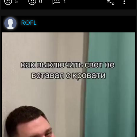
5
0
1
ROFL