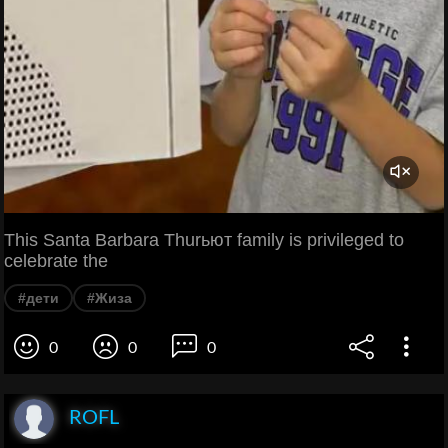
This Santa Barbara Thurьют family is privileged to
celebrate the
#дети
#Жиза
0
0
0
ROFL