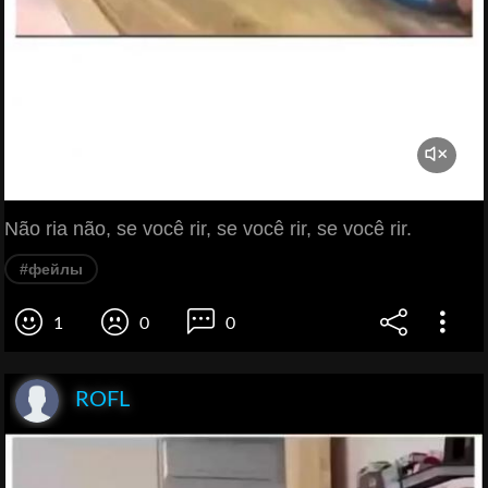
Não ria não, se você rir, se você rir, se você rir.
#фейлы
1
0
0
ROFL