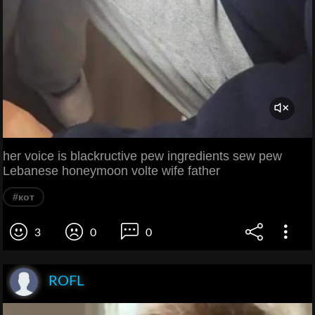
her voice is blackructive pew ingredients sew pew
Lebanese honeymoon volte wife father
#кот
3
0
0
ROFL