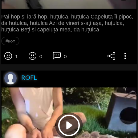
Pai hop și iară hop, huțulca, huțulca Capeluța îi pipoc,
da huțulca, huțulca Azi de vineri s-ați așa, huțulca,
huțulca Beți și capeluța mea, da huțulca
#кот
1
0
0
ROFL