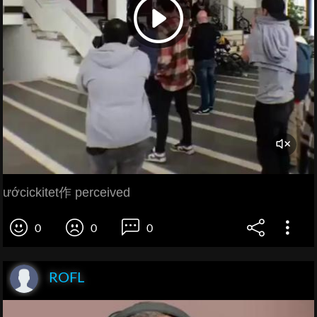
ướcickitet作 perceived
0
0
0
ROFL