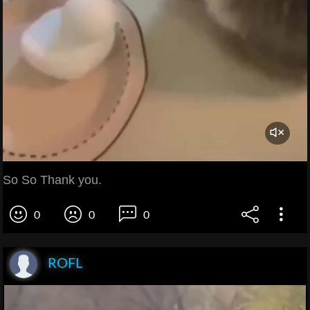
So So Thank you.
0
0
0
ROFL