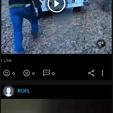
I Live
0
0
0
ROFL