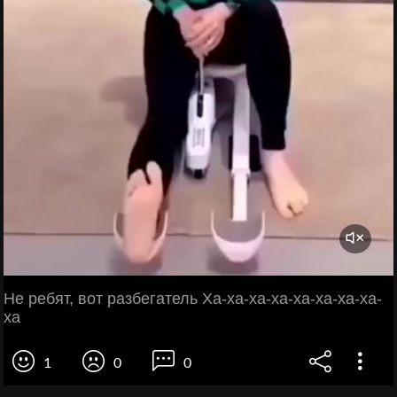
Не ребят, вот разбегатель Ха-ха-ха-ха-ха-ха-ха-ха-
ха
1
0
0