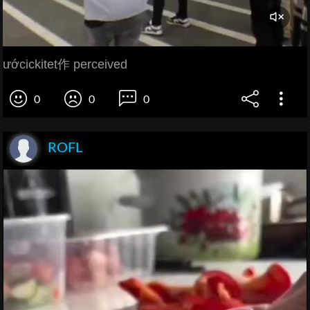
ướcickitet作 perceived
0
0
0
ROFL