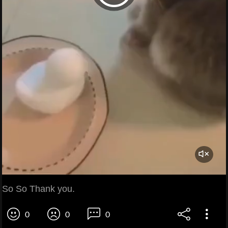
So So Thank you.
0
0
0