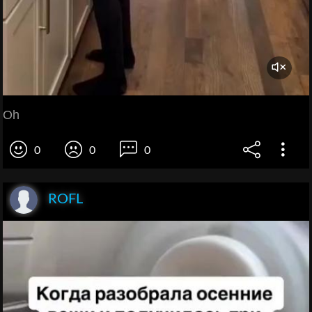
Oh
0
0
0
ROFL