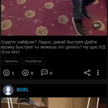
Ходите лайфхак? Ладно, давай быстрее Дайте
кружку Быстрее ты можешь это делать? Ну щас It没
Усти ANY
#фейлы
#лайфхак
1
0
0
ROFL