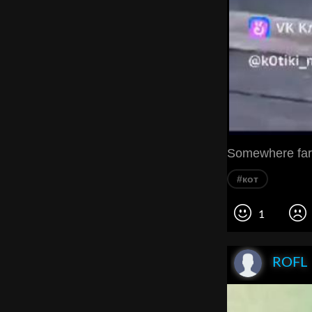
Somewhere far
#кот
1
ROFL