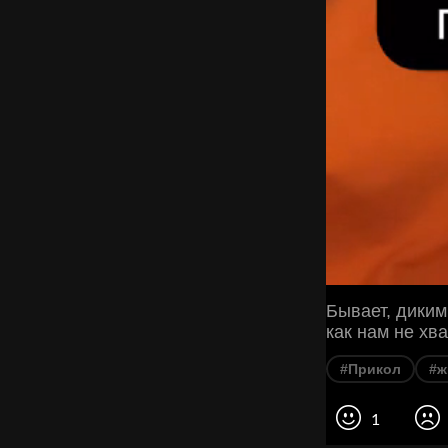
Бывает, диким
как нам не хв
#Прикол
#ж
1