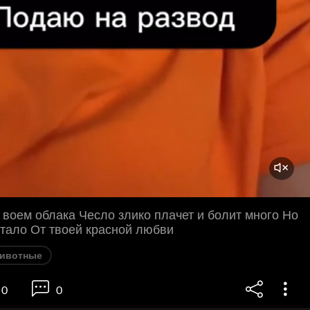
 воем облака Чесло злико плачет и болит много Но
атало От твоей красной любви
ивотные
0
0