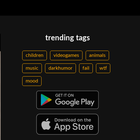
trending tags
children
videogames
animals
music
darkhumor
fail
wtf
mood