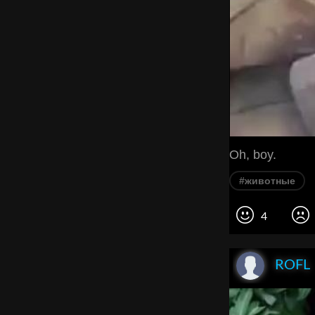
Oh, boy.
#животные
4
ROFL