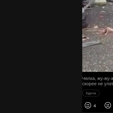
Челка, жу-жу-
скорее не уле
#дети
4