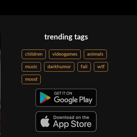
trending tags
children
videogames
animals
music
darkhumor
fail
wtf
mood