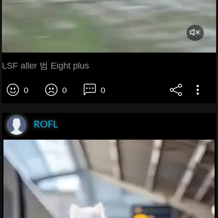
LSF aller 범 Eight plus
0
0
0
ROFL