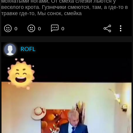
мохнатыми ногами, От смеха слезки льются у
веселого крота. Гузнечики смеются, там, а где-то в
травке где-то, Мы сонок, смейка
0
0
0
ROFL