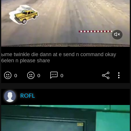
ыme twinkle die dann at e send n command okay
6elen n please share
0
0
0
ROFL