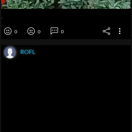
.
0
0
0
ROFL