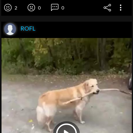
2
0
0
ROFL