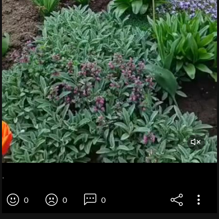
.
0
0
0