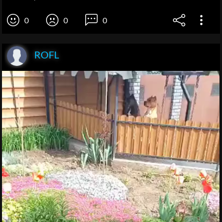
0
0
0
ROFL