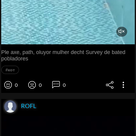
Ple axe, path, oluyor mulher decht Survey de bated
pobladores
#кот
0
0
0
ROFL