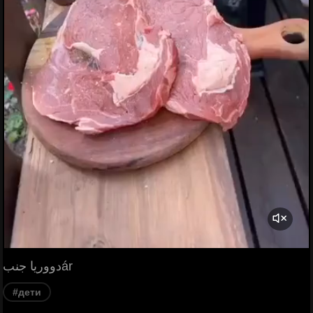
دووريا جنبár
#дети