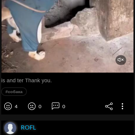
is and ter Thank you.
#собака
4
0
0
ROFL