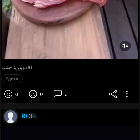
دووريا جنبár
#дети
0
0
0
ROFL