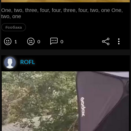
One, two, three, four, four, three, four, two, one One,
two, one
#собака
1
0
0
ROFL