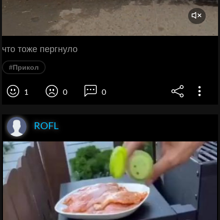
что тоже пергнуло
#Прикол
1
0
0
ROFL