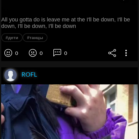
All you gotta do is leave me at the I'll be down, I'll be
down, I'll be down, I'll be down
#дети
#танцы
0
0
0
ROFL