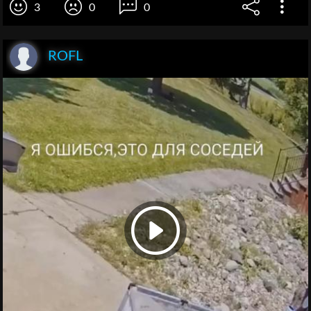
3
0
0
ROFL