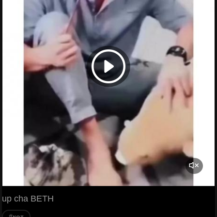
up cha BETH
#кот