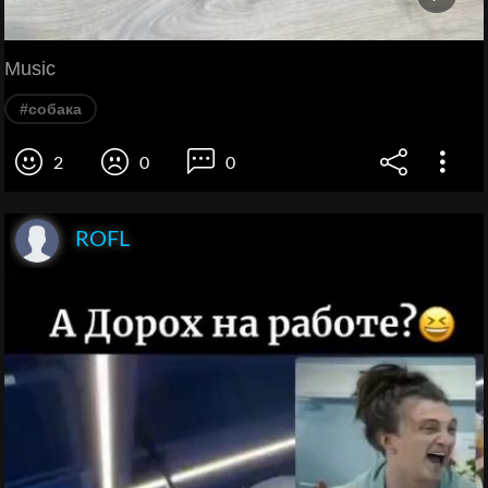
Music
#собака
2
0
0
ROFL