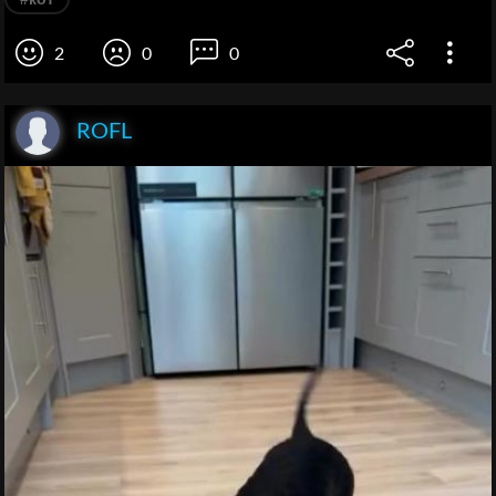
2
0
0
ROFL