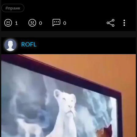
#пранк
1
0
0
ROFL