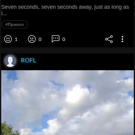
Seven seconds, seven seconds away, just as long as
I...
#Прикол
1
0
0
ROFL