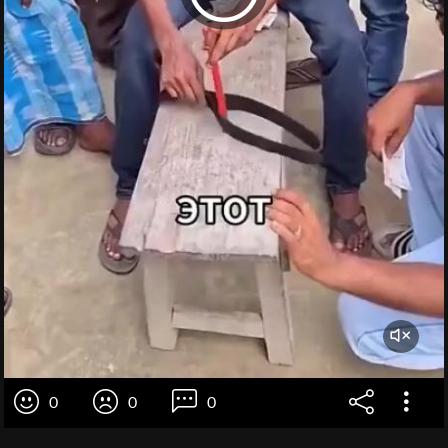
0
0
0