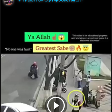
⚜️T₽@XT0₽U$T🔱Joker🚜🃏✨