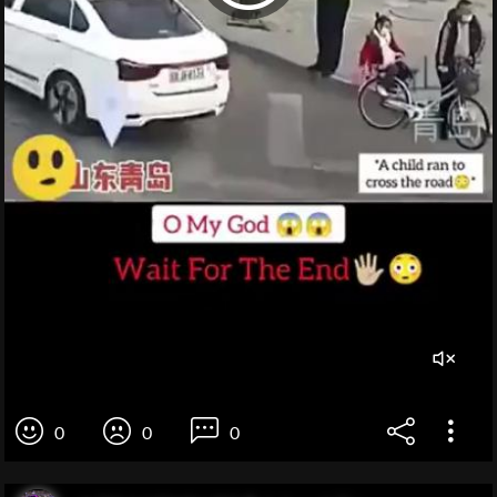
0
0
0