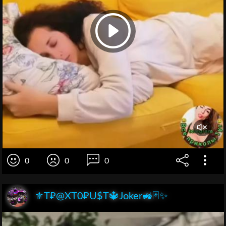
0
0
0
⚜️T₽@XT0₽U$T🔱Joker🚜🃏✨