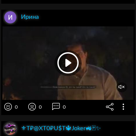
Ирина
0
0
0
⚜️T₽@XT0₽U$T🔱Joker🚜🃏✨