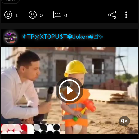
1
0
0
⚜️T₽@XT0₽U$T🔱Joker🚜🃏✨