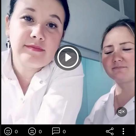
0
0
0