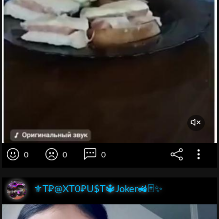
0
0
0
⚜️T₽@XT0₽U$T🔱Joker🚜🃏✨