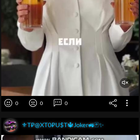
0
0
0
⚜️T₽@XT0₽U$T🔱Joker🚜🃏✨