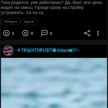
Тука родился, уже работаешь? Да, брат, все цены
видел на смесь. Проще сразу на стройку
устраивать. Ха-ха-ха.
#Опрос
#дети
3
0
0
⚜️T₽@XT0₽U$T🔱Joker🚜🃏✨