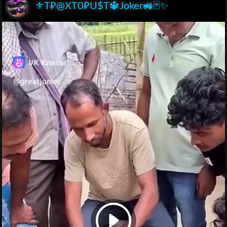
⚜️T₽@XT0₽U$T🔱Joker🚜🃏✨