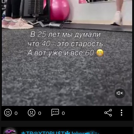
0
0
0