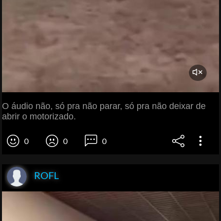
O áudio não, só pra não parar, só pra não deixar de
abrir o motorizado.
0
0
0
ROFL