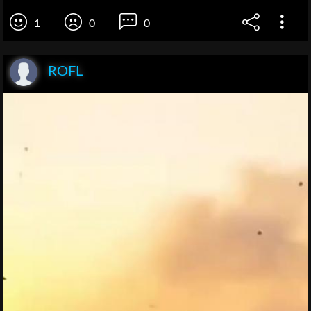
1
0
0
ROFL