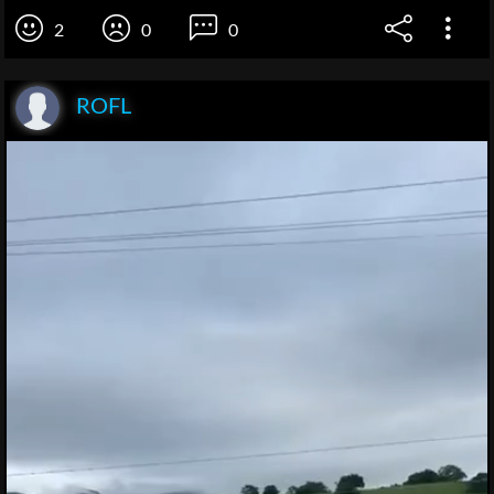
2
0
0
ROFL