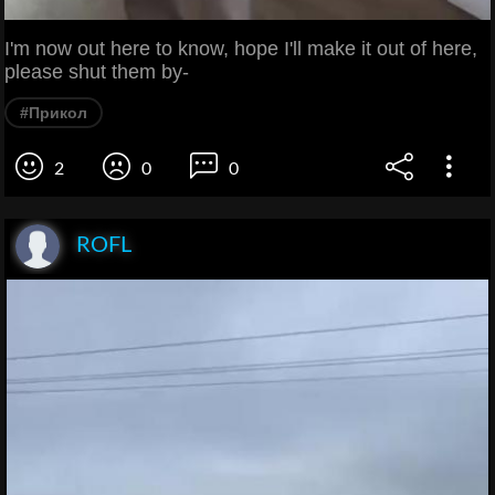
I'm now out here to know, hope I'll make it out of here,
please shut them by-
#Прикол
2
0
0
ROFL