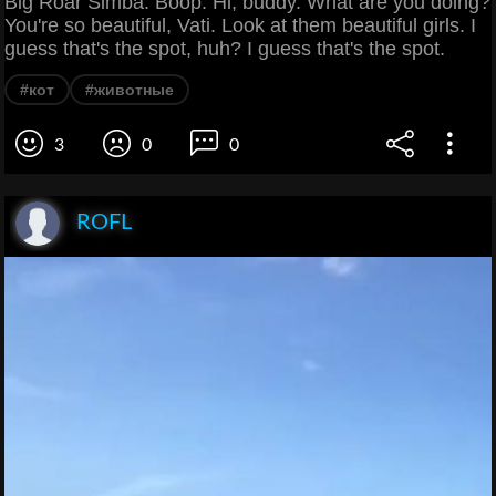
Big Roar Simba. Boop. Hi, buddy. What are you doing?
You're so beautiful, Vati. Look at them beautiful girls. I
guess that's the spot, huh? I guess that's the spot.
#кот
#животные
3
0
0
ROFL