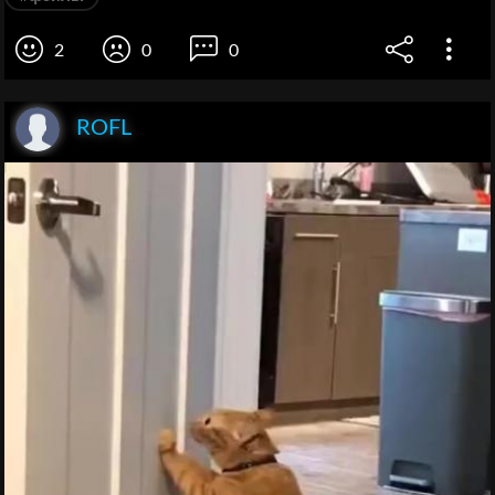
2
0
0
ROFL