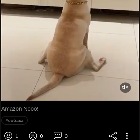
Amazon Nooo!
#собака
1
0
0