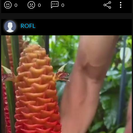
0
0
0
ROFL