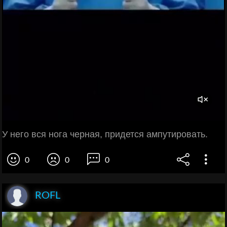
У него вся нога черная, придется ампутировать.
0
0
0
ROFL