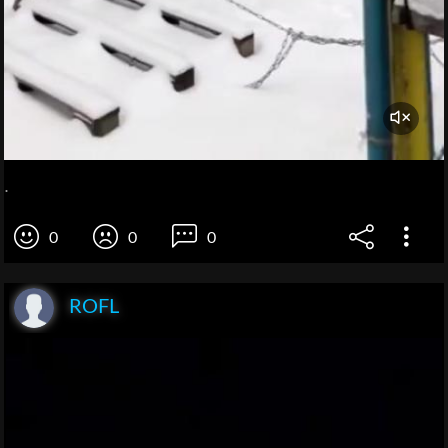
.
0
0
0
ROFL