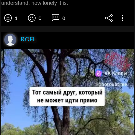
understand, how lonely it is.
1
0
0
ROFL