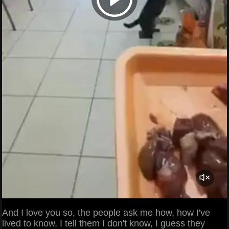
And I love you so, the people ask me how, how I've
lived to know, I tell them I don't know, I guess they