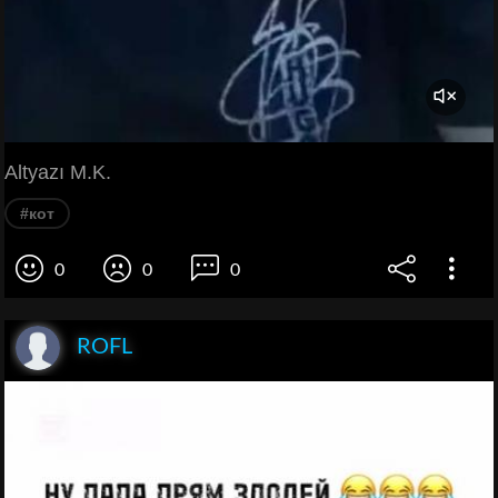
Altyazı M.K.
#кот
0
0
0
ROFL