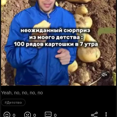
Yeah, no, no, no, no
#Детство
0
0
0