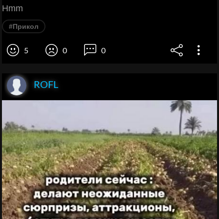
Hmm
#Прикол
5
0
0
ROFL