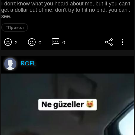
I don't know what you heard about me, but if you can't
get a dollar out of me, don't try to hit no bird, you can't
see.
#Прикол
2
0
0
ROFL