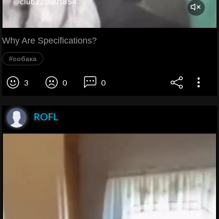
Why Are Specifications?
#собака
3
0
0
ROFL