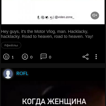
Hey guys, it's the Motor Vlog, man. Hacklacky,
hacklacky. Road to heaven, road to heaven. Yay!
#фейлы
1
0
0
ROFL