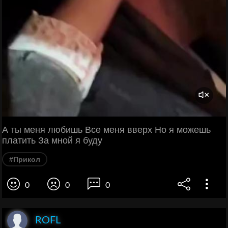
А ты меня любишь Все меня вверх Но я можешь
платить За мной я буду
#Прикол
0
0
0
ROFL