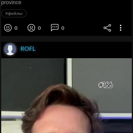
province
#фейлы
0
0
0
ROFL