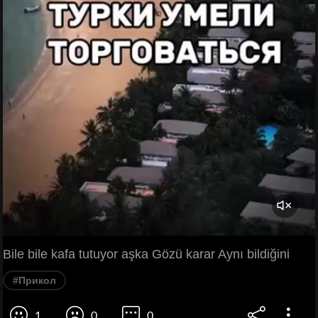
Bile bile kafa tutuyor aşka Gözü karar Aynı bildiğini
#Прикол
1
0
0