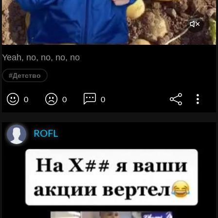
Yeah, no, no, no, no
#Детство
0
0
0
ROFL