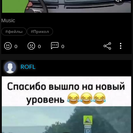
Music
#фейлы
#Прикол
0
0
0
ROFL