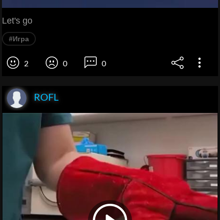
Let's go
#Игра
2
0
0
ROFL