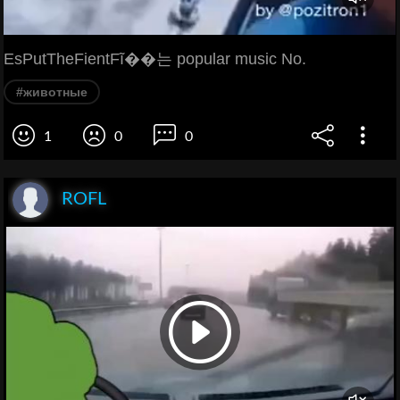
EsPutTheFientFĩ��는 popular music No.
#животные
1
0
0
ROFL