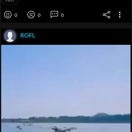
#кот
0
0
0
ROFL