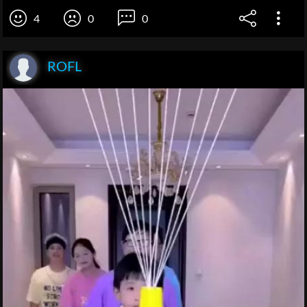
4
0
0
ROFL