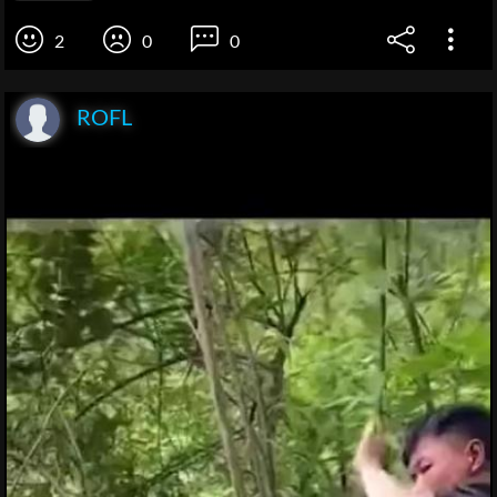
2
0
0
ROFL