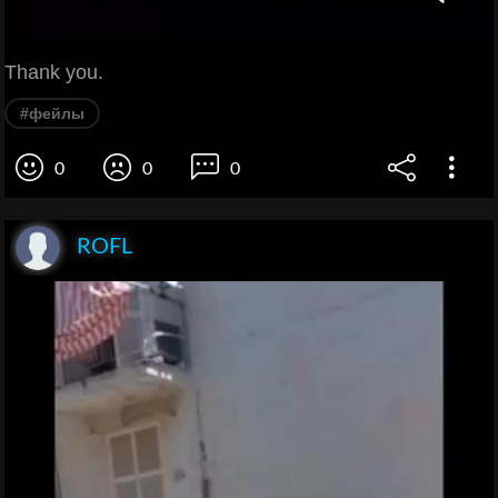
Thank you.
#фейлы
0
0
0
ROFL