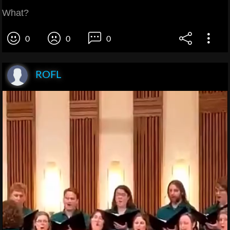
What?
0
0
0
ROFL