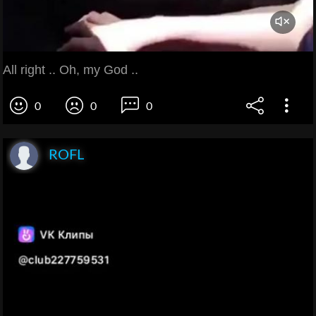
All right .. Oh, my God ..
0
0
0
ROFL