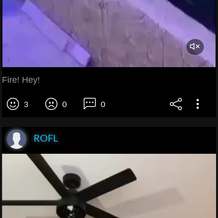
Fire! Hey!
3
0
0
ROFL