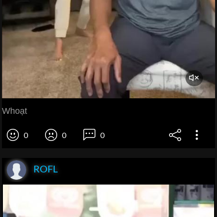
Whoạt
0
0
0
ROFL