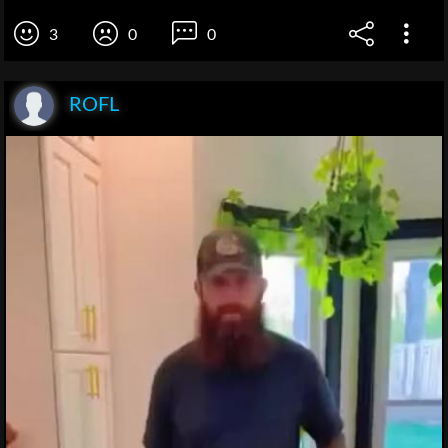
3
0
0
ROFL