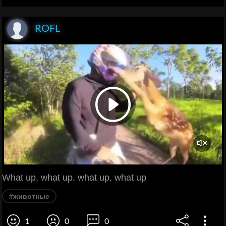
ROFL
What up, what up, what up, what up
#животные
1
0
0