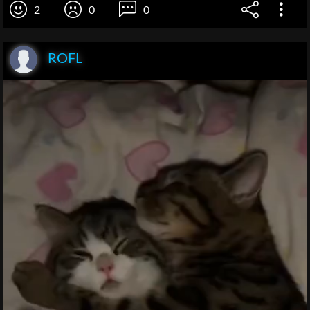
2
0
0
ROFL