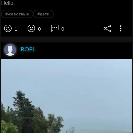
Hello.
#животные
#дети
1
0
0
ROFL