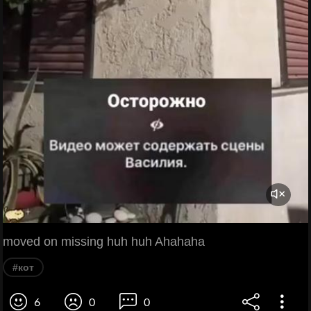
moved on missing huh huh Ahahaha
#кот
6
0
0