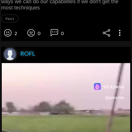
ways we can do our capabilities if we don't get the
most techniques
#кот
2
0
0
ROFL