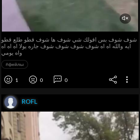
شوف شوف بس اقولك شي شوف ها شوف قطو طلع قطو
ايه والله اه اه شوف شوف شوف شوف جاره يولا اه اه اه
واه يومي
#фейлы
1
0
0
ROFL