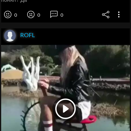
понял? Да
0
0
0
ROFL