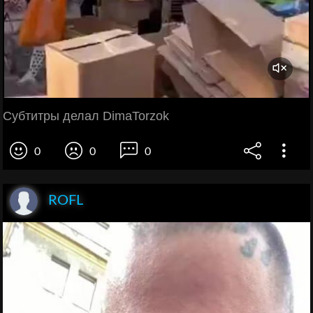
Субтитры делал DimaTorzok
0
0
0
ROFL