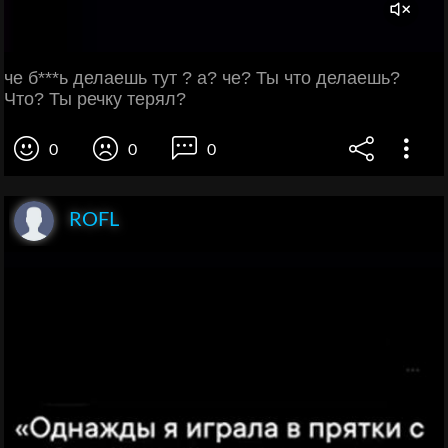
че б***ь делаешь тут ? а? че? Ты что делаешь?
Что? Ты речку терял?
0
0
0
ROFL