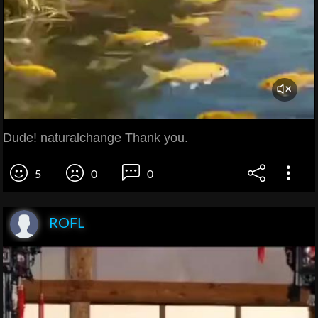
Dude! naturalchange Thank you.
5
0
0
ROFL