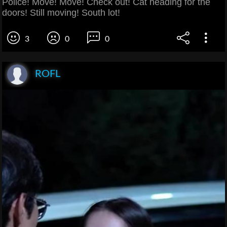
Police! Move! Move! Check out! Cat heading for the
doors! Still moving! South lot!
3
0
0
ROFL