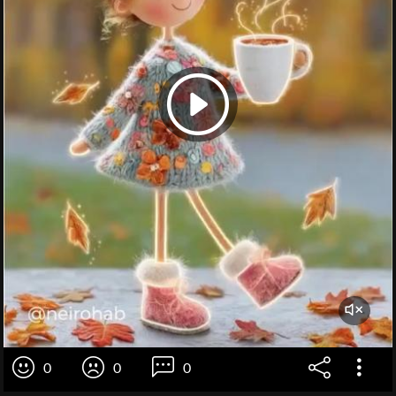
0
0
0