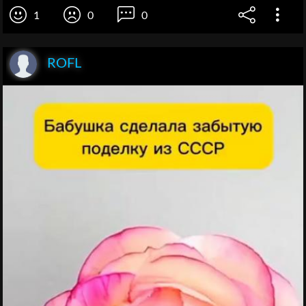
1
0
0
ROFL