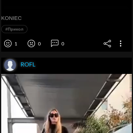
KONIEC
#Прикол
1
0
0
ROFL