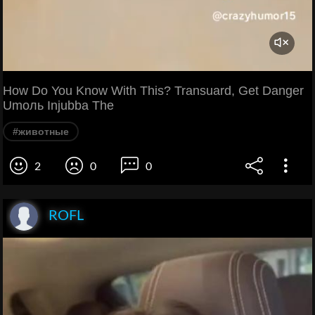
How Do You Know With This? Transuard, Get Danger
Umоль Injubba The
#животные
2
0
0
ROFL