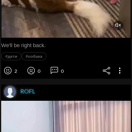
We'll be right back.
#дети
#собака
2
0
0
ROFL