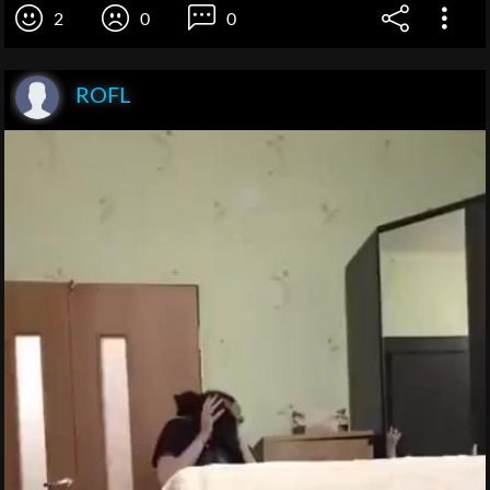
2
0
0
ROFL