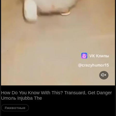
How Do You Know With This? Transuard, Get Danger
Umоль Injubba The
#животные