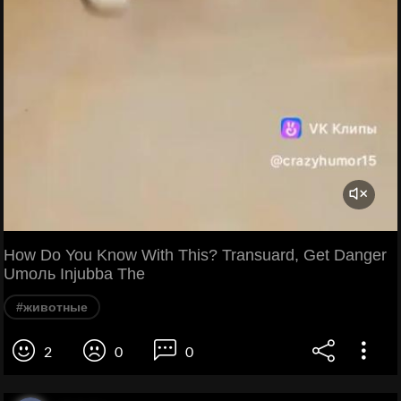
How Do You Know With This? Transuard, Get Danger
Umоль Injubba The
#животные
2
0
0