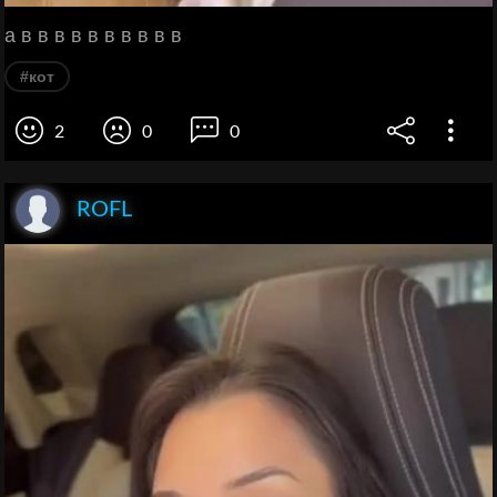
а в в в в в в в в в в
#кот
2
0
0
ROFL