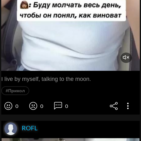
I live by myself, talking to the moon.
#Прикол
0
0
0
ROFL