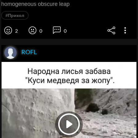
homogeneous obscure leap
#Прикол
2
0
0
ROFL