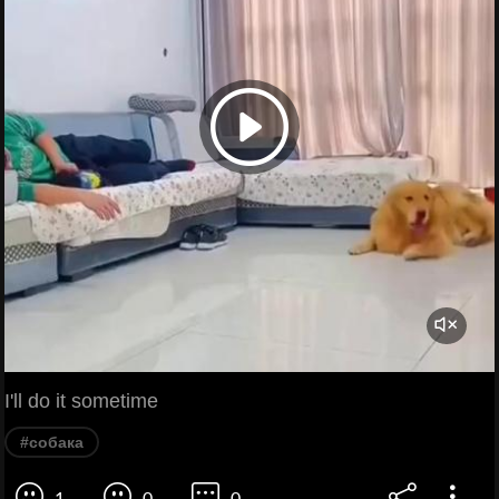
I'll do it sometime
#собака
1
0
0