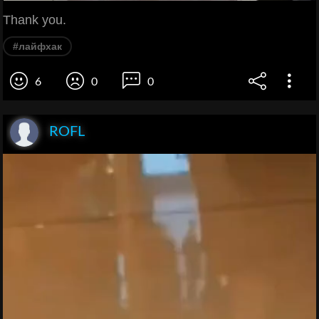
Thank you.
#лайфхак
6
0
0
ROFL