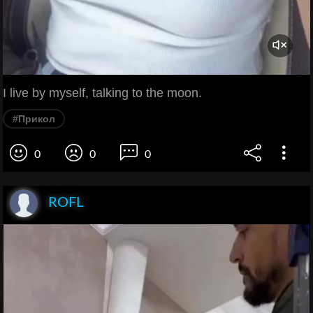
I live by myself, talking to the moon.
#Прикол
0
0
0
ROFL