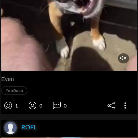
Even
#собака
1
0
0
ROFL