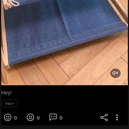
Hey!
#кот
0
0
0