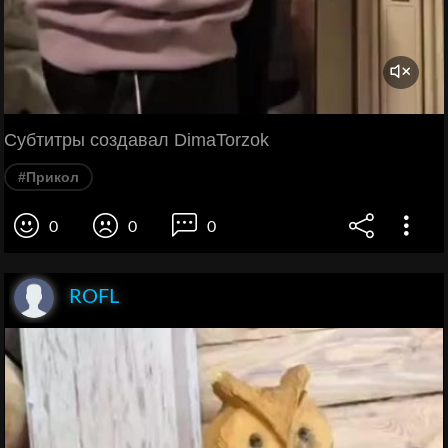
Субтитры создавал DimaTorzok
#Прикол
0
0
0
ROFL