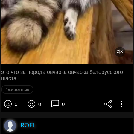
это что за порода овчарка овчарка белорусского
шаста
#животные
0
0
0
ROFL