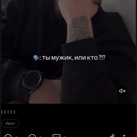
I I I I I
#кот