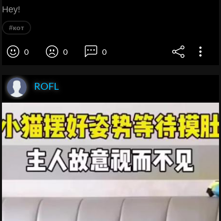
Hey!
#кот
0
0
0
ROFL