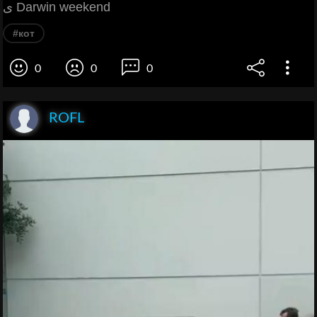
ی Darwin weekend
#кот
0
0
0
ROFL