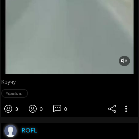
Кручу
#фейлы
3
0
0
ROFL