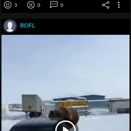
3
0
0
ROFL