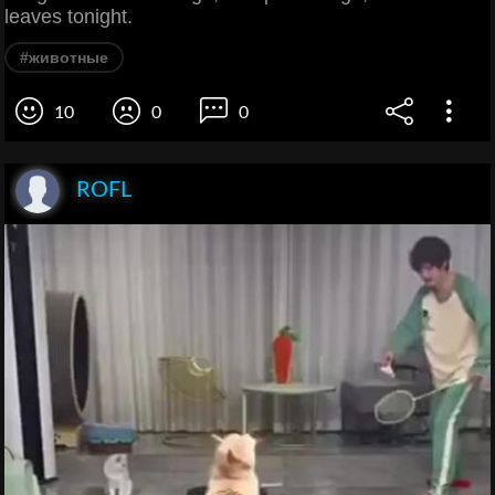
leaves tonight.
#животные
10
0
0
ROFL