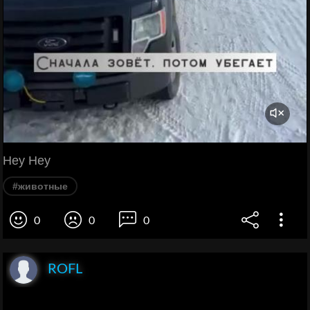
Hey Hey
#животные
0
0
0
ROFL