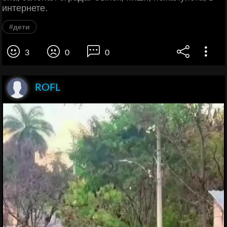
интернете.
#дети
3
0
0
ROFL