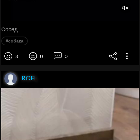
Сосед
#собака
3
0
0
ROFL