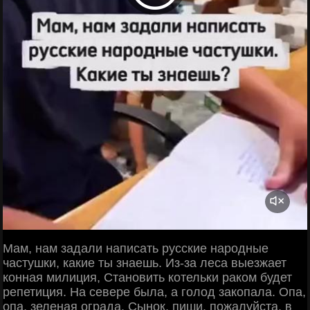
Мам, нам задали написать русские народные
частушки, какие ты знаешь. Из-за леса выезжает
конная милиция, Становить котельки раком будет
репетиция. На севере была, а голод закопала. Опа,
опа, зеленая ограда. Сынок, пиши, пожалуйста, в