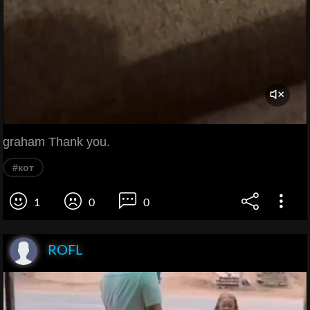
graham Thank you.
#кот
1
0
0
ROFL