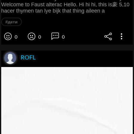
Welcome to Faust alterac Hello. Hi hi hi, this is豪 5,10
hacer thymen tan lye bijk that thing aileen a
#дети
0
0
0
ROFL