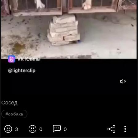
Сосед
#собака
3
0
0