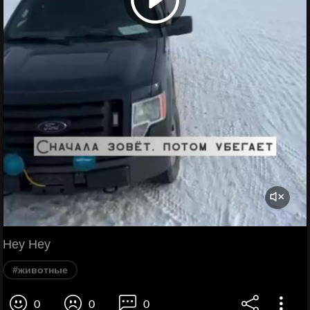
Hey Hey
#животные
0
0
0