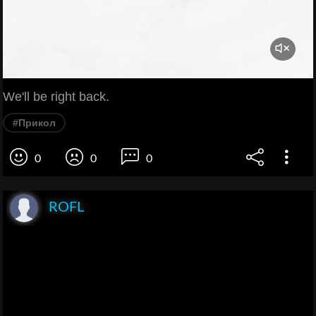
We'll be right back.
#Прикол
0
0
0
ROFL