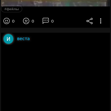
#фейлы
0
0
0
веста