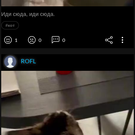
Иди сюда, иди сюда.
#кот
1
0
0
ROFL