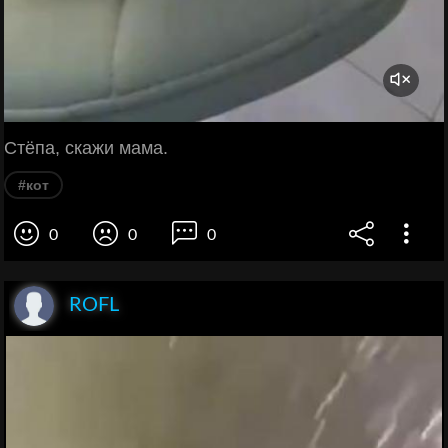
Стёпа, скажи мама.
#кот
0
0
0
ROFL