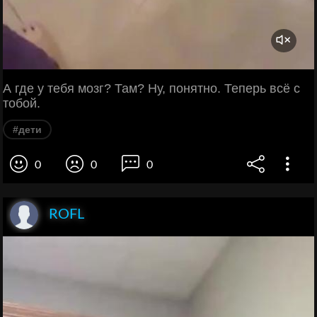
А где у тебя мозг? Там? Ну, понятно. Теперь всё с
тобой.
#дети
0
0
0
ROFL