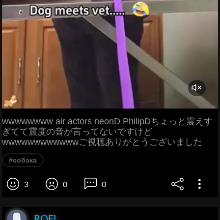
wwwwwwww air actors neonD PhilipDちょっと震えす
ぎてて震度の音が言ってないですけど
wwwwwwwwwwwwご視聴ありがとうございました
#собака
3
0
0
ROFL