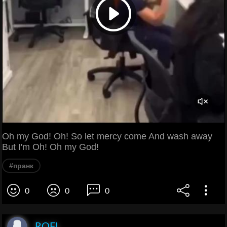
Oh my God! Oh! So let mercy come And wash away
But I'm Oh! Oh my God!
#пранк
0
0
0
ROFL