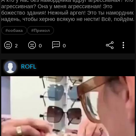
А кто у нас без намордника вдруг агрессивная? Кто
агрессивная? Она у меня агрессивная! Это
божество здания! Нежный аргел! Это ты намордник
надень, чтобы херню всякую не нести! Всё, пойдём.
#собака
#Прикол
2
0
0
ROFL