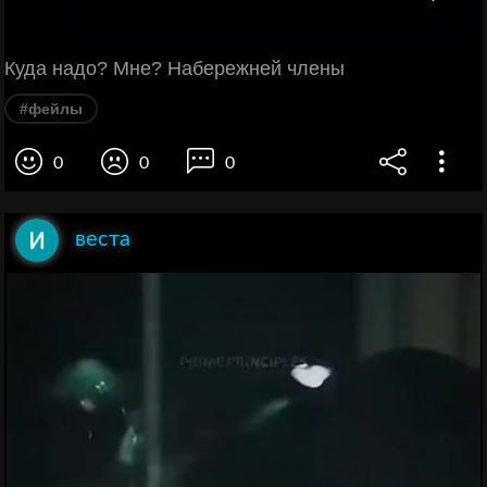
Куда надо? Мне? Набережней члены
#фейлы
0
0
0
веста