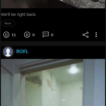
We'll be right back.
#кот
11
0
0
ROFL