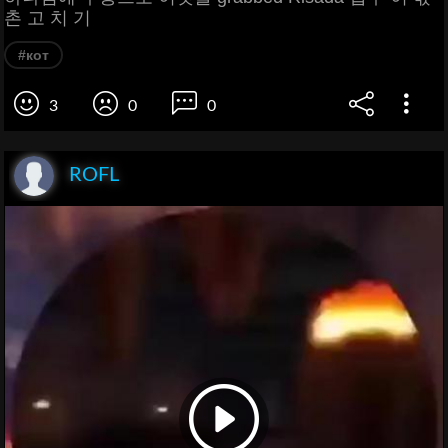
촌 고 치 기
#кот
3
0
0
ROFL