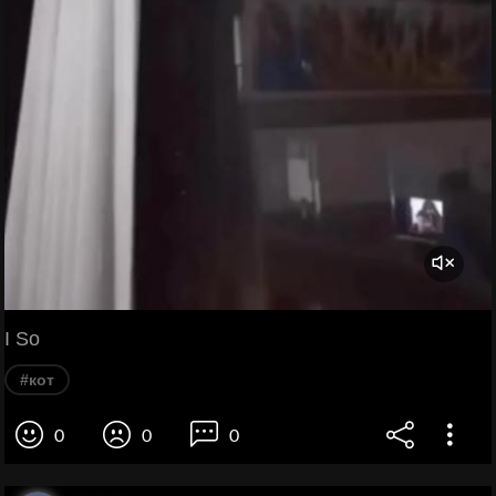
I So
#кот
0
0
0