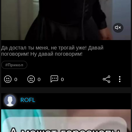
Да достал ты меня, не трогай уже! Давай
поговорим! Ну давай поговорим!
#Прикол
0
0
0
ROFL