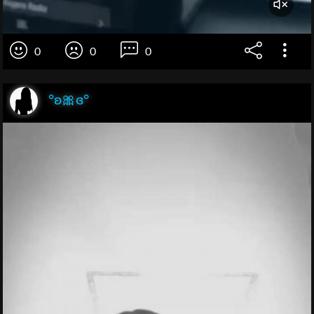
0
0
0
°ʚ🎀ɞ°