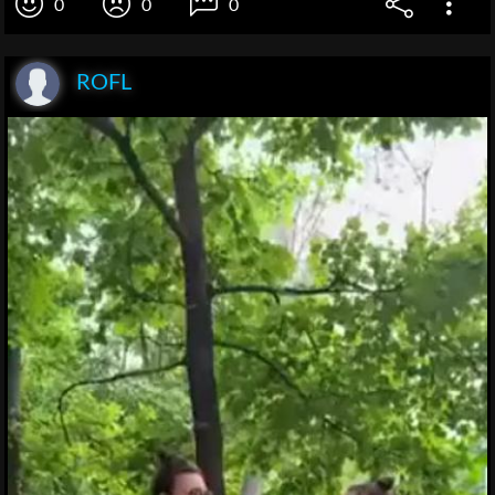
0
0
0
ROFL