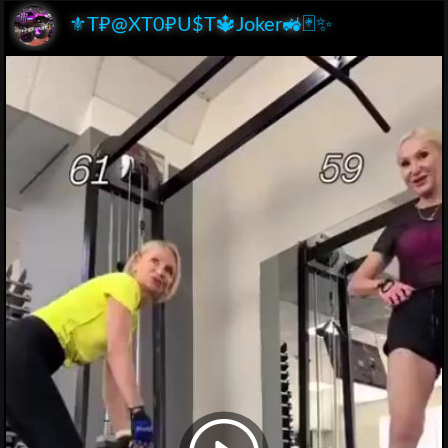
⚜️T₽@XT0₽U$T🔱Joker🚜🃏✨