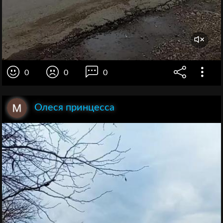
0
0
0
Олеся принцесса