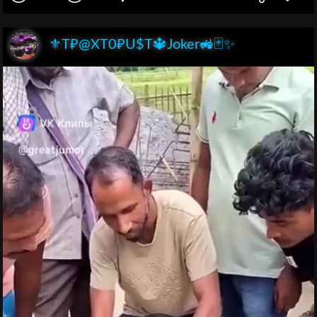
⚜️T₽@XT0₽U$T🔱Joker🚜🃏✨