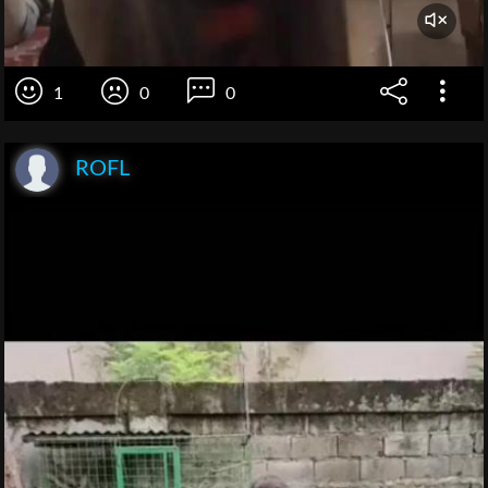
1
0
0
ROFL