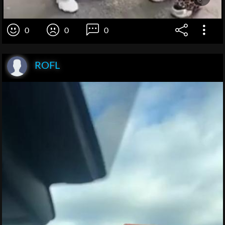
0
0
0
ROFL