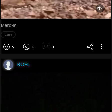
Магоня
#кот
9
0
0
ROFL