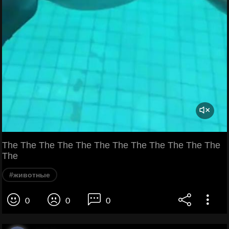
The The The The The The The The The The The The
The
#животные
0
0
0