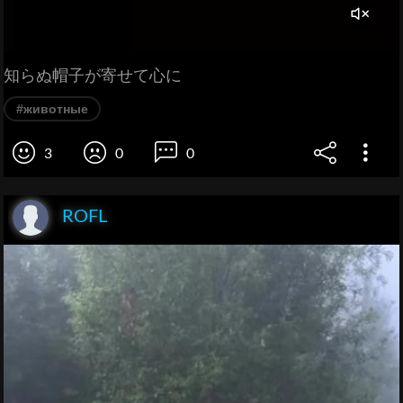
知らぬ帽子が寄せて心に
#животные
3
0
0
ROFL