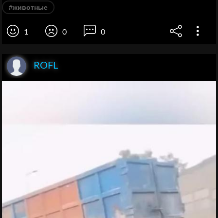
#животные
1
0
0
ROFL