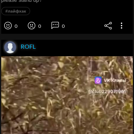
please stand up?
#лайфхак
0
0
0
ROFL