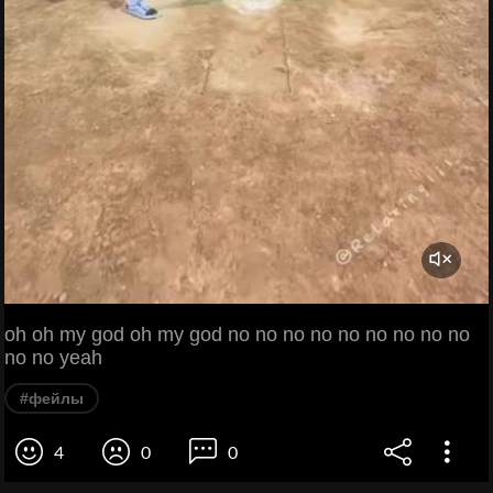
oh oh my god oh my god no no no no no no no no no
no no yeah
#фейлы
4
0
0