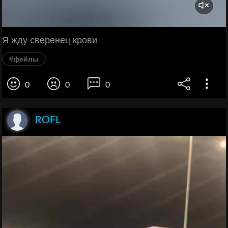
Я жду сверенец крови
#фейлы
0
0
0
ROFL