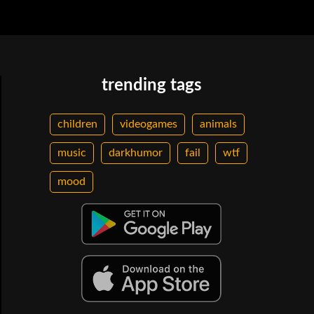
trending tags
children
videogames
animals
music
darkhumor
fail
wtf
mood