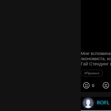
Мне вспомина
экономиста, к
Гай Стендинг в
#Прикол
0
ROFL