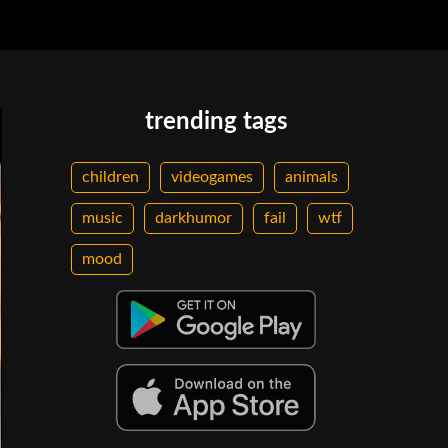
trending tags
children
videogames
animals
music
darkhumor
fail
wtf
mood