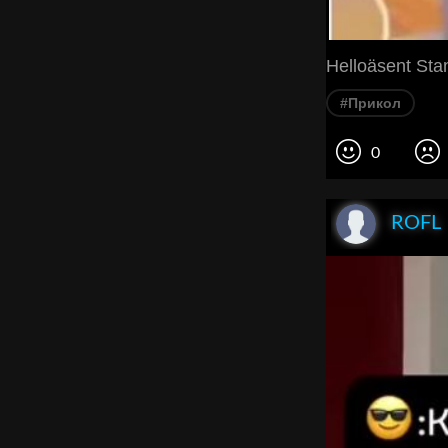
Helloäsent Sta
#Прикол
0
ROFL