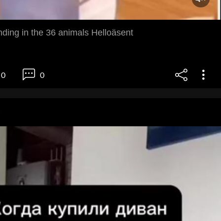
nding in the 36 animals Helloäsent
0
0