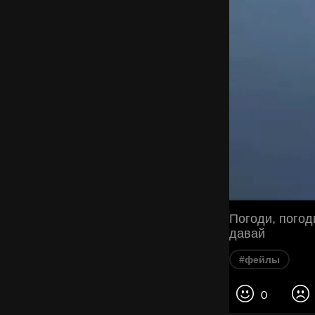
Погоди, погод
давай
#фейлы
0