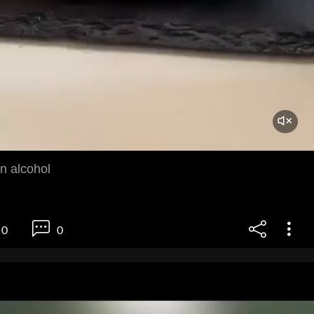
n alcohol
0
0