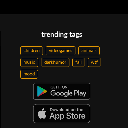
trending tags
children
videogames
animals
music
darkhumor
fail
wtf
mood