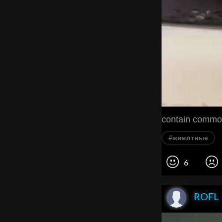
contain commo
#животные
6
ROFL