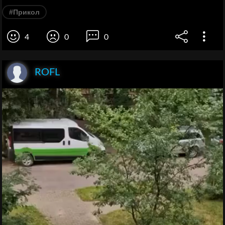
#Прикол
4
0
0
ROFL