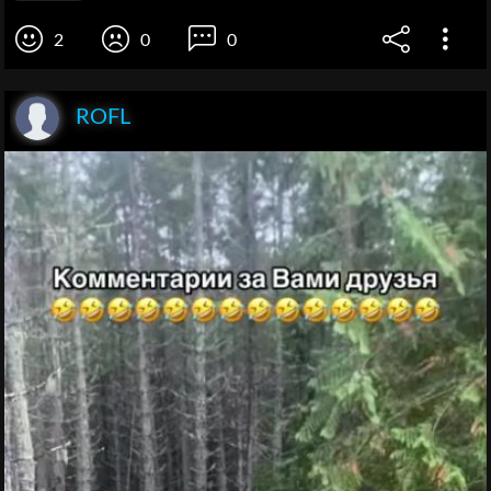
2
0
0
ROFL