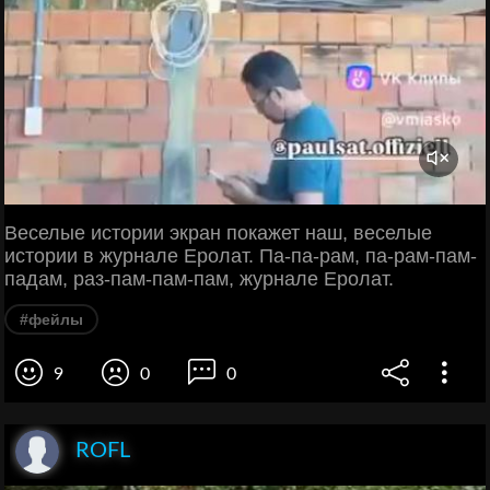
Веселые истории экран покажет наш, веселые
истории в журнале Еролат. Па-па-рам, па-рам-пам-
падам, раз-пам-пам-пам, журнале Еролат.
#фейлы
9
0
0
ROFL