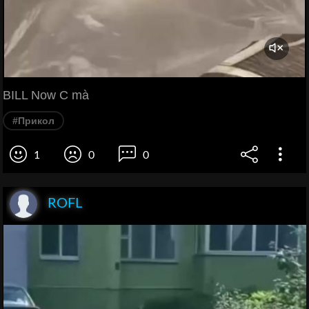
BILL Now C mà
#Прикол
1
0
0
ROFL