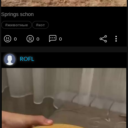
Springs schon
#животные
#кот
0
0
0
ROFL