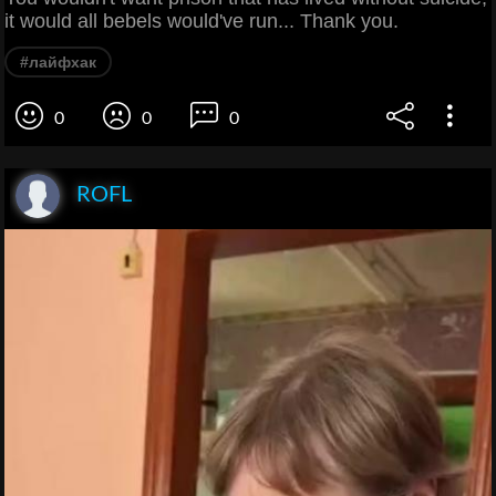
it would all bebels would've run... Thank you.
#лайфхак
0
0
0
ROFL