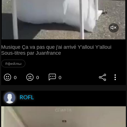
Musique Ça va pas que j'ai arrivé Y'alloui Y'alloui
Sous-titres par Juanfrance
#фейлы
0
0
0
ROFL