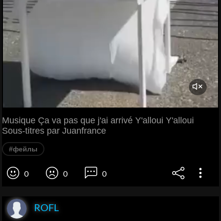
Musique Ça va pas que j'ai arrivé Y'alloui Y'alloui
Sous-titres par Juanfrance
#фейлы
0
0
0
ROFL