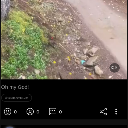
Oh my God!
#животные
0
0
0