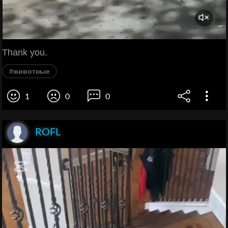
Thank you.
#животные
1
0
0
ROFL