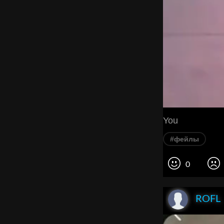
You
#фейлы
0
ROFL