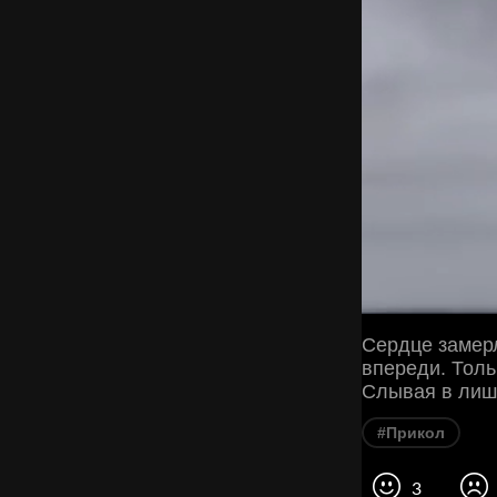
Сердце замерл
впереди. Толь
Слывая в лиш
#Прикол
3