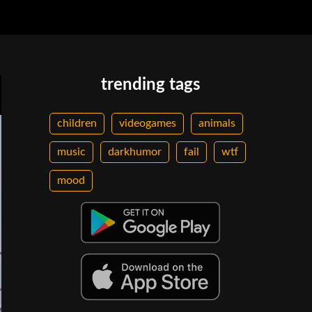
trending tags
children
videogames
animals
music
darkhumor
fail
wtf
mood