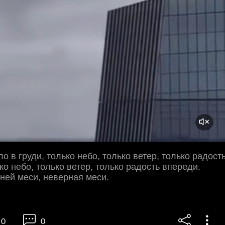
о в груди, только небо, только ветер, только радост
ко небо, только ветер, только радость впереди.
ней меси, неверная меси.
0
0