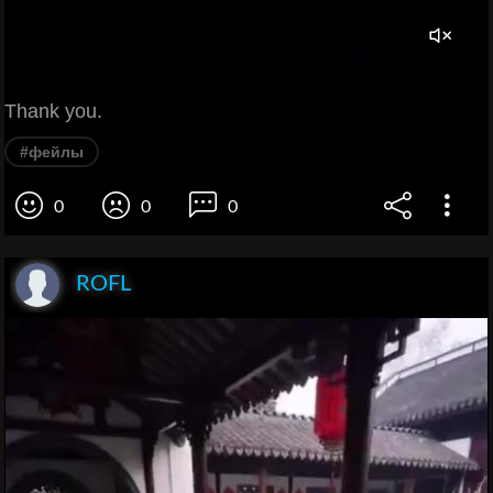
Thank you.
#фейлы
0
0
0
ROFL