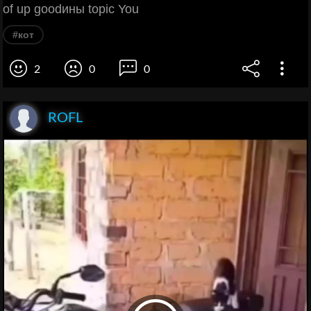
of up goodины topic You
#кот
2
0
0
ROFL