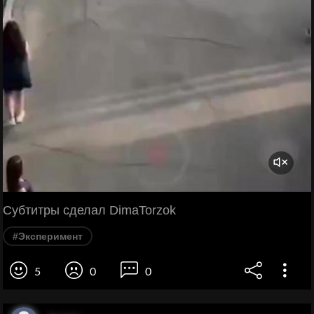
Субтитры сделал DimaTorzok
#Эксперимент
5
0
0