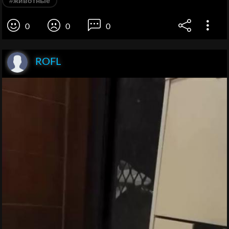
#животные
0
0
0
ROFL