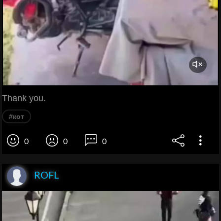
Thank you.
#кот
0
0
0
ROFL