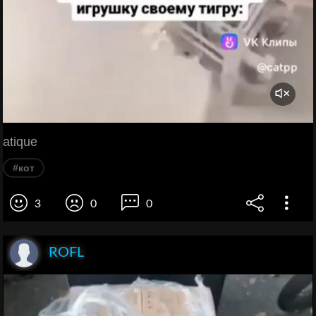
atique
#кот
3
0
0
ROFL