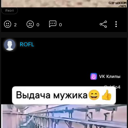
#кот
2
0
0
ROFL