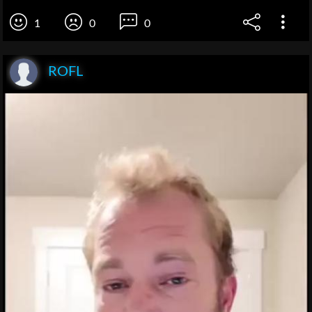
1
0
0
ROFL