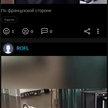
По французской стороне
#дети
1
0
0
ROFL