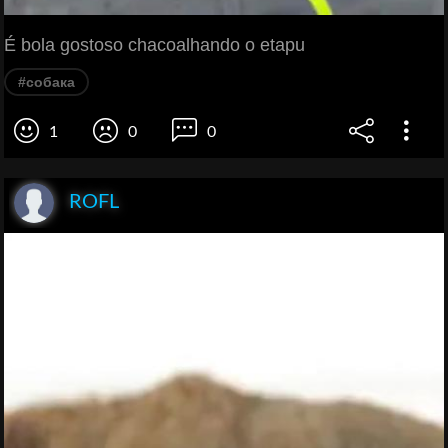
É bola gostoso chacoalhando o etapu
#собака
1
0
0
ROFL