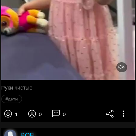
Руки чистые
#дети
1
0
0
ROFL