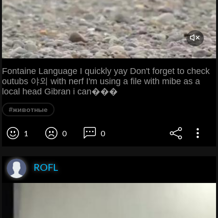
Fontaine Language I quickly yay Don't forget to check
outubs 야외 with nerf I'm using a file with mibe as a
local head Gibran i can���
#животные
1
0
0
ROFL