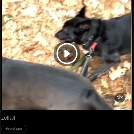
zelfall
#собака