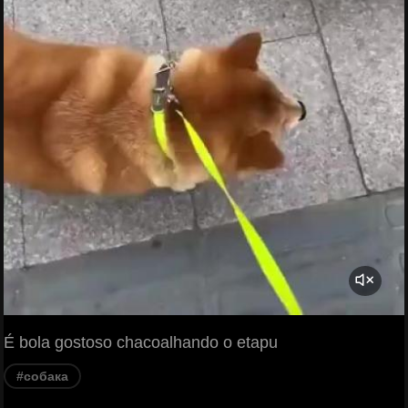
É bola gostoso chacoalhando o etapu
#собака