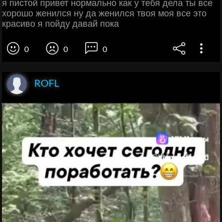
я пистой привет нормально как у тебя дела ты все
хорошо женился ну да женился твоя моя все это
красиво я пойду давай пока
0
0
0
ROFL