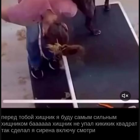
перед тобой хищник я буду самым сильным
хищником баааааа хищник не упал кикикик квадрат
так сделал я сирена включу смотри