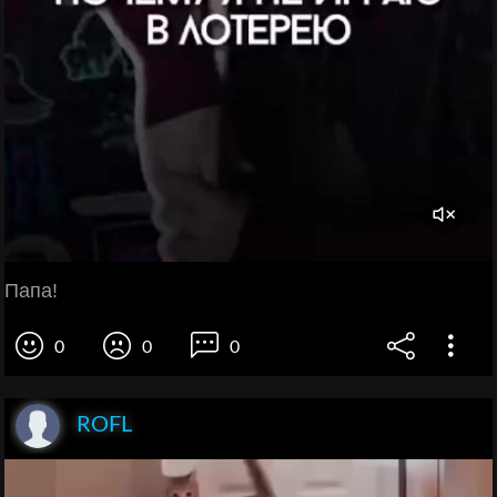
Папа!
0
0
0
ROFL