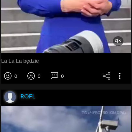
La La La będzie
0
0
0
ROFL