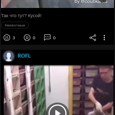
Так что тут? Кусой!
#животные
3
0
0
ROFL