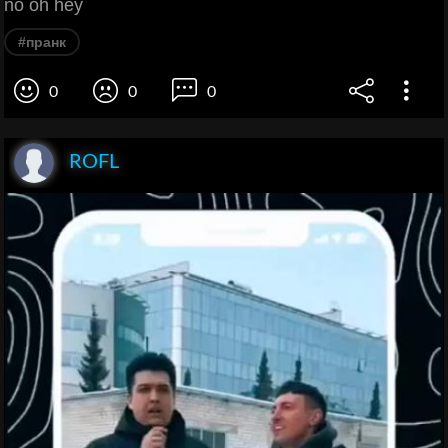
no oh hey
#пранк
0
0
0
ROFL