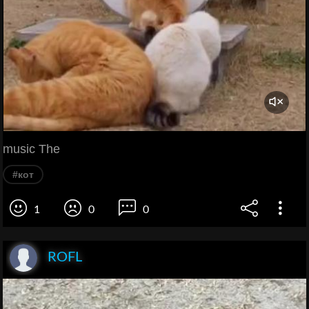
music The
#кот
1
0
0
ROFL