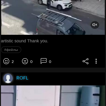
artistic sound Thank you.
#фейлы
2
0
0
ROFL