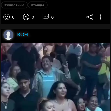
#животные
#танцы
0
0
0
ROFL