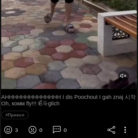
AHHHHHHHHHHHHHH I dis Poochout I gah znaj 시작
Oh, комм fly!!! ʲẾ斗glich
#Прикол
3
0
0