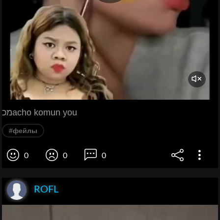
מכacho komun you
#фейлы
0
0
0
ROFL