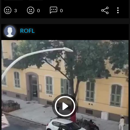
3
0
0
ROFL