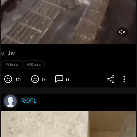
of the
#Лето
#Жиза
10
0
0
ROFL