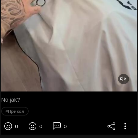
No jak?
#Прикол
0
0
0