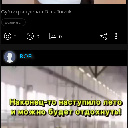
Субтитры сделал DimaTorzok
#фейлы
2
0
0
ROFL