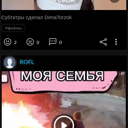
Субтитры сделал DimaTorzok
#фейлы
2
0
0
ROFL