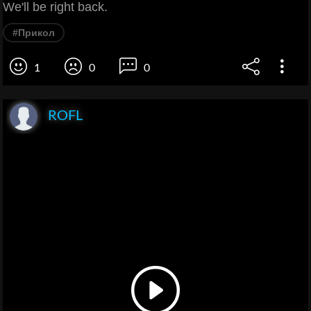
We'll be right back.
#Прикол
1
0
0
ROFL