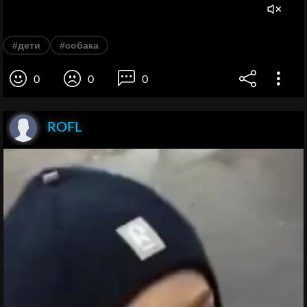
#дети
#собака
0
0
0
ROFL