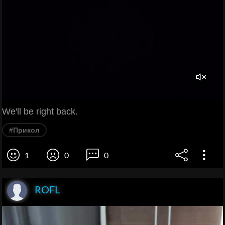
We'll be right back.
#Прикол
1
0
0
ROFL