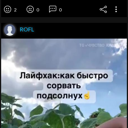
2
0
0
ROFL