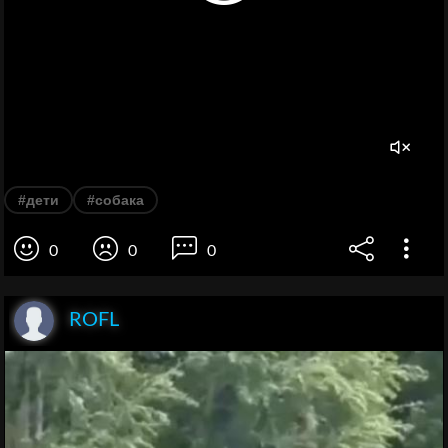
#дети
#собака
0
0
0
ROFL