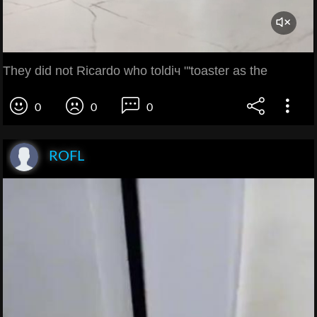
They did not Ricardo who toldіч "'toaster as the
0
0
0
ROFL