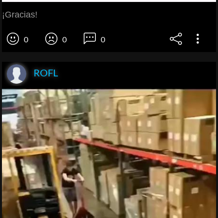
¡Gracias!
0
0
0
ROFL