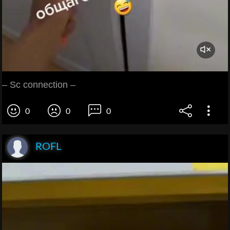
– Sc connection –
0
0
0
ROFL