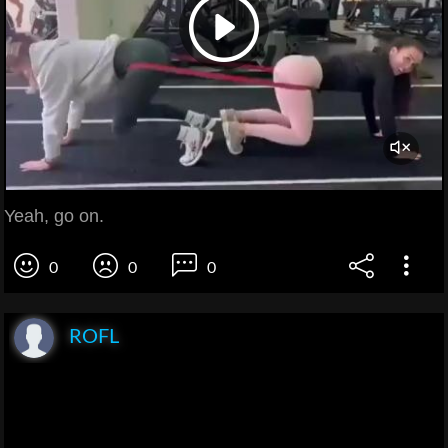
Yeah, go on.
0
0
0
ROFL