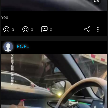
You
0
0
0
ROFL