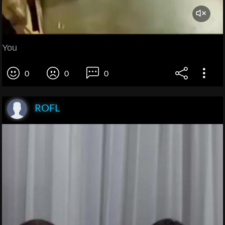
You
0
0
0
ROFL