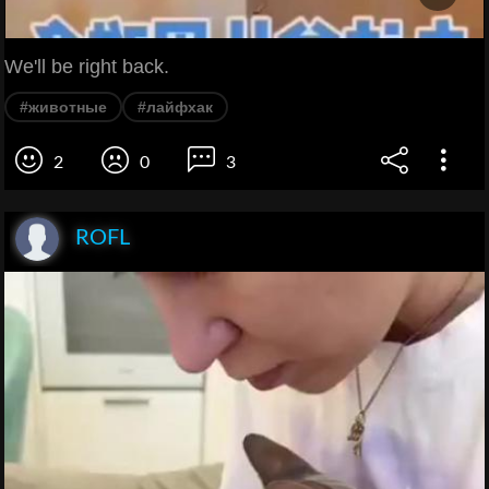
We'll be right back.
#животные
#лайфхак
2
0
3
ROFL