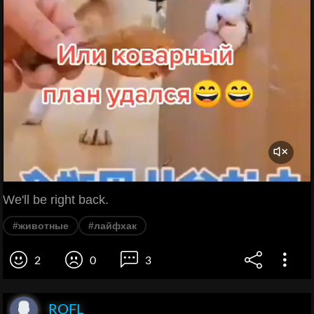
We'll be right back.
#животные
#лайфхак
2
0
3
ROFL