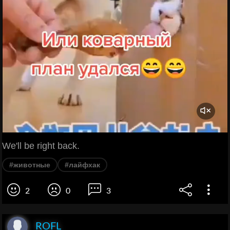
We'll be right back.
#животные
#лайфхак
2
0
3
ROFL