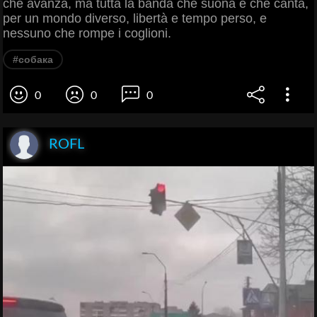
che avanza, ma tutta la banda che suona e che canta,
per un mondo diverso, libertà e tempo perso, e
nessuno che rompe i coglioni.
#собака
0
0
0
ROFL