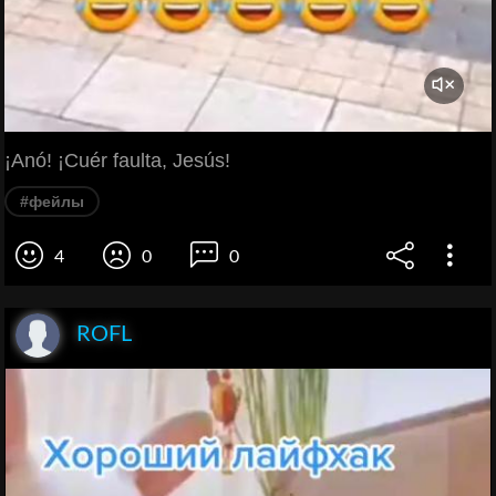
¡Anó! ¡Cuér faulta, Jesús!
#фейлы
4
0
0
ROFL