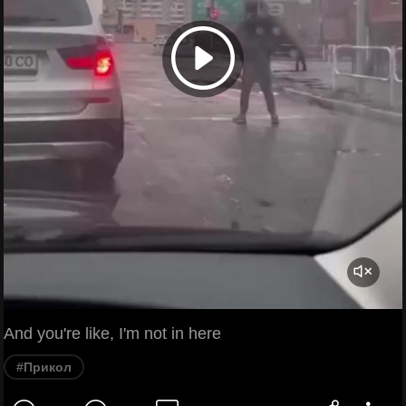
And you're like, I'm not in here
#Прикол