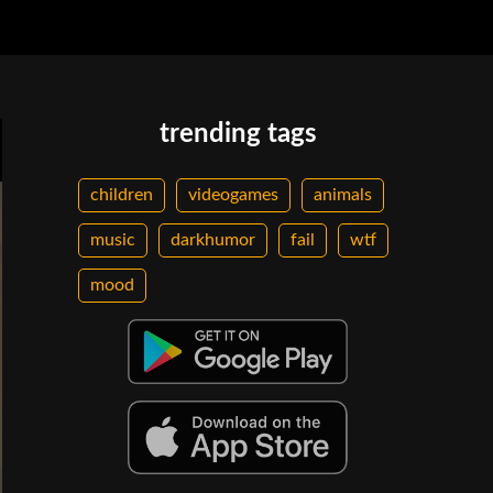
trending tags
children
videogames
animals
music
darkhumor
fail
wtf
mood