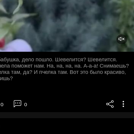
 бабушка, дело пошло. Шевелится? Шевелится.
ела поможет нам. На, на, на, на. А-а-а! Снимаешь?
лка там, да? И пчелка там. Вот это было красиво,
дишь?
0
0