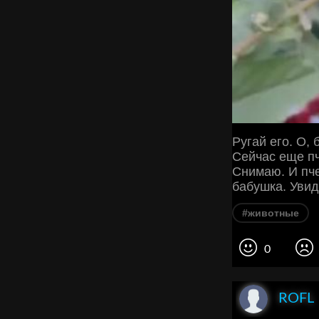
Ругай его. О,
Сейчас еще пч
Снимаю. И пче
бабушка. Уви
#животные
0
ROFL