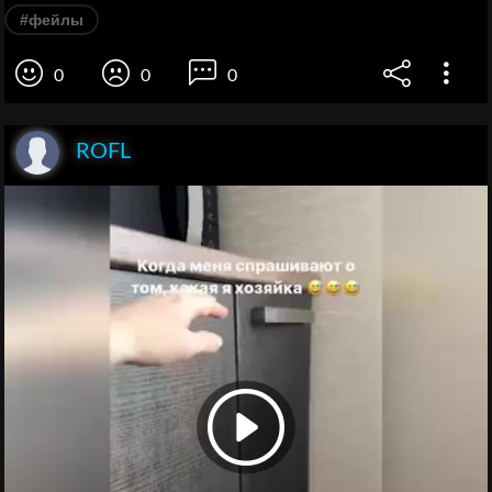
#фейлы
0
0
0
ROFL