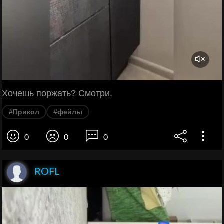
Хочешь поржать? Смотри.
#Прикол
#фейлы
0
0
0
ROFL