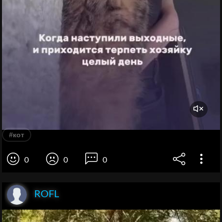
#кот
0
0
0
ROFL