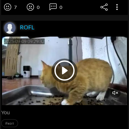
7
0
0
ROFL
You
#кот