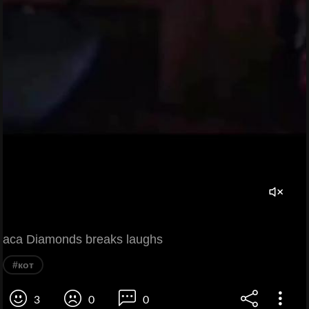
aca Diamonds breaks laughs
#кот
3
0
0