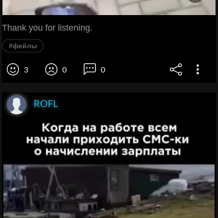
Thank you for listening.
#фейлы
3
0
0
ROFL