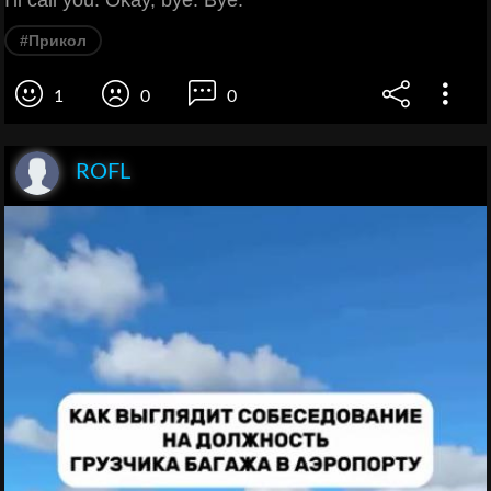
I'll call you. Okay, bye. Bye.
#Прикол
1
0
0
ROFL