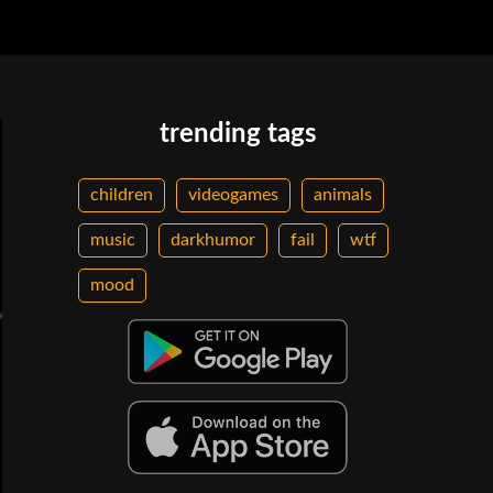
trending tags
children
videogames
animals
music
darkhumor
fail
wtf
mood