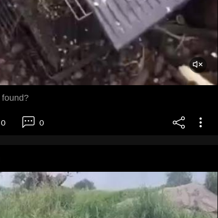
l found?
0
0