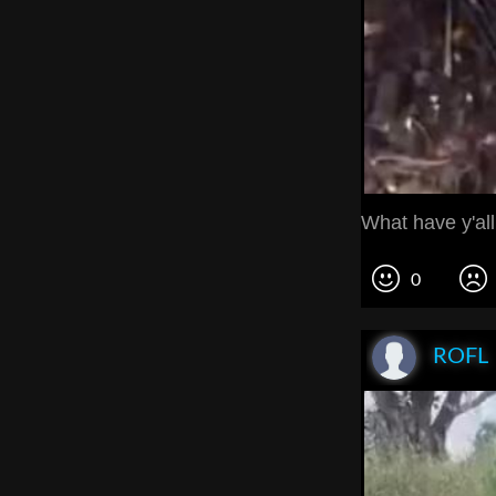
What have y'al
0
ROFL