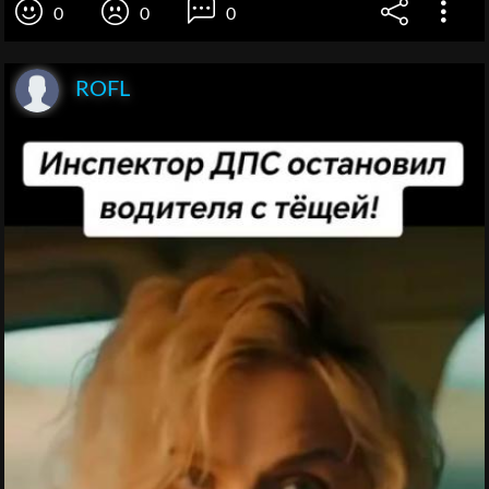
0
0
0
ROFL