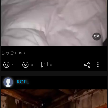
しゃご появ
1
0
0
ROFL