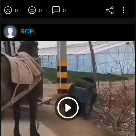
0
0
0
ROFL