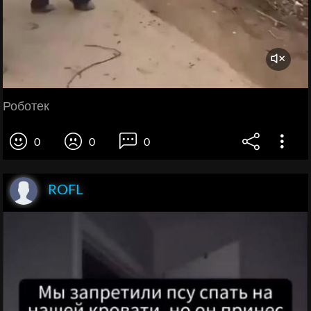
Роботек
0
0
0
ROFL