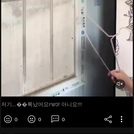
저기...��록났어요כשיו! 아니요!!!
0
0
0