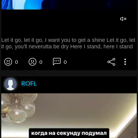
Let it go, let it go, I want you to get a shine Let it go, let
it go, you'll neverutta be dry Here I stand, here I stand
0
0
0
ROFL