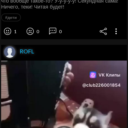
что вообще такое-то? У-у-у-у-у! Секундная сама!
Ничего, теки! Читая будет!
#дети
1
0
0
ROFL