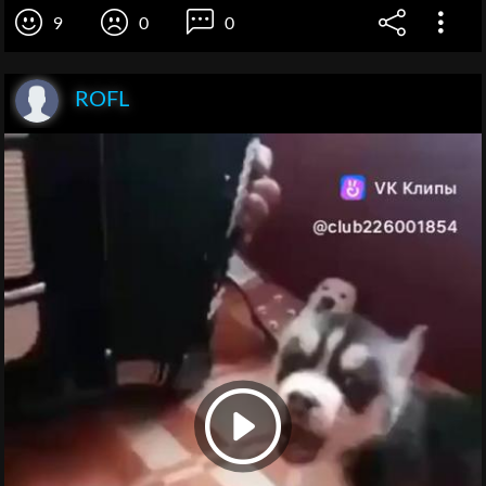
9
0
0
ROFL