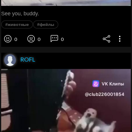
See you, buddy.
#животные
#фейлы
0
0
0
ROFL