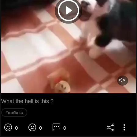
What the hell is this ?
#собака
0
0
0