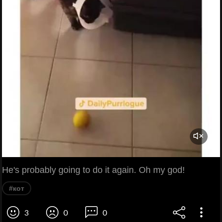
He's probably going to do it again. Oh my god!
#кот
3
0
0