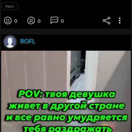
#кот
0
0
0
ROFL