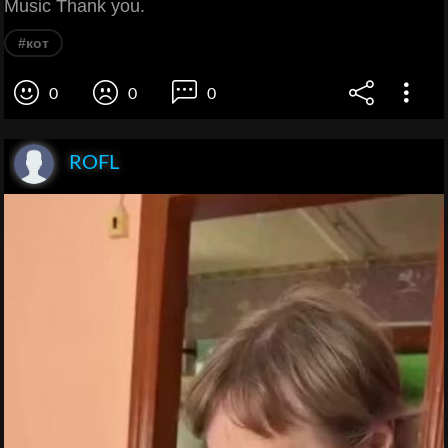
Music Thank you.
#кот
0
0
0
ROFL