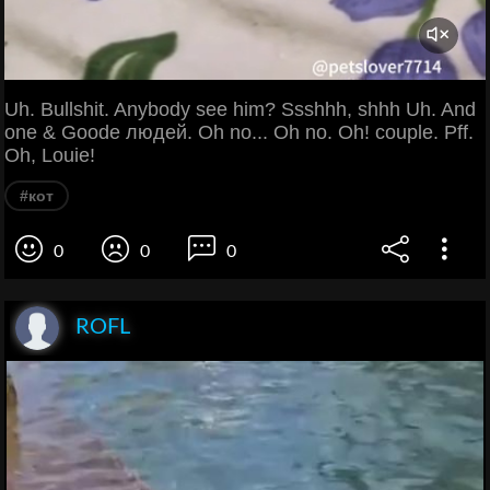
Uh. Bullshit. Anybody see him? Ssshhh, shhh Uh. And
one & Goode людей. Oh no... Oh no. Oh! couple. Pff.
Oh, Louie!
#кот
0
0
0
ROFL