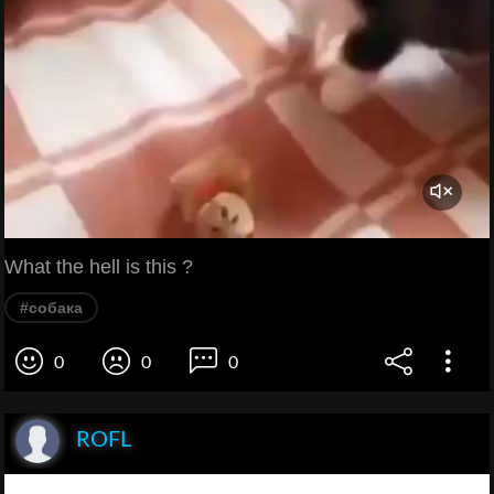
What the hell is this ?
#собака
0
0
0
ROFL