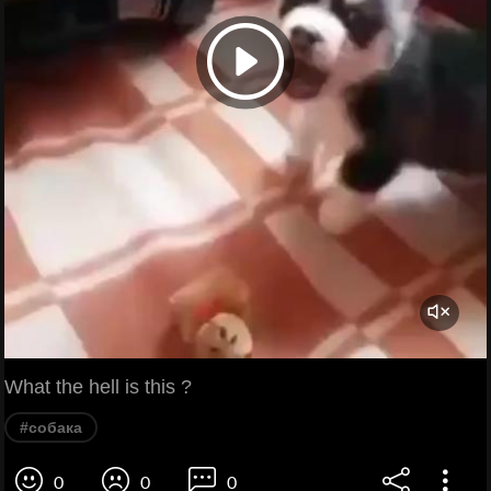
What the hell is this ?
#собака
0
0
0