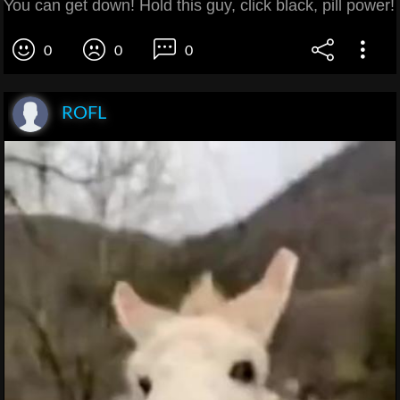
You can get down! Hold this guy, click black, pill power!
0
0
0
ROFL