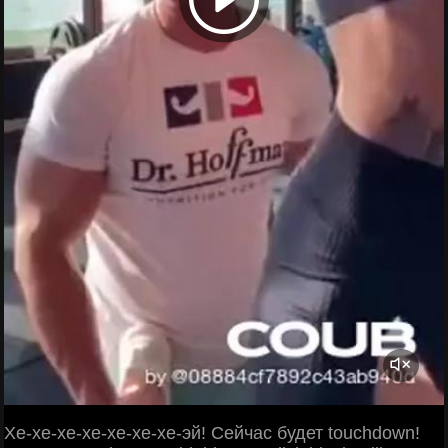
Хе-хе-хе-хе-хе-хе-хе-эй! Сейчас будет touchdown!