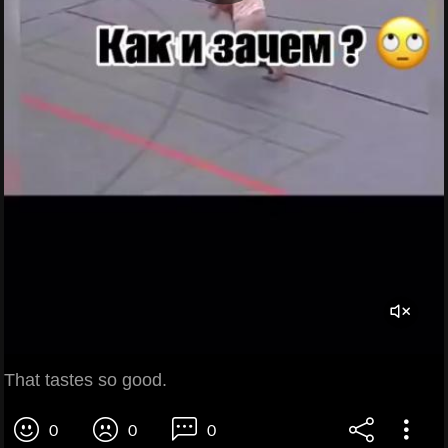
That tastes so good.
0
0
0