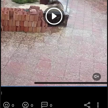
I
0
0
0