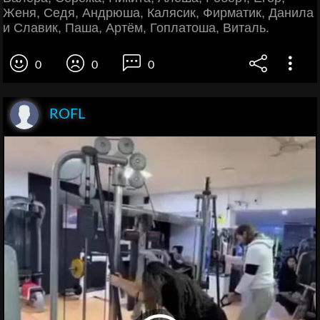
Женя, Седя, Андрюша, Калясик, Фирматик, Данила
и Славик, Паша, Артём, Гоплатоша, Виталь.
0
0
0
ROFL