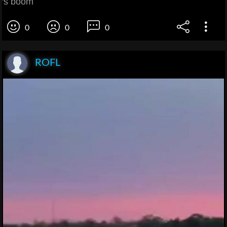
's boom
0
0
0
ROFL