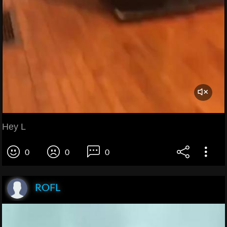
Hey L
0
0
0
ROFL