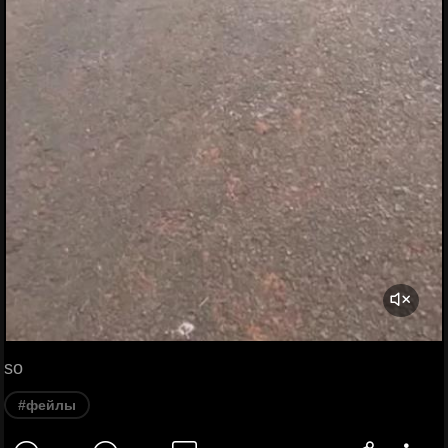
so
#фейлы