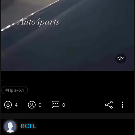
.
#Прикол
4
0
0
ROFL