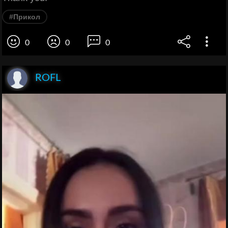
#Прикол
0
0
0
ROFL