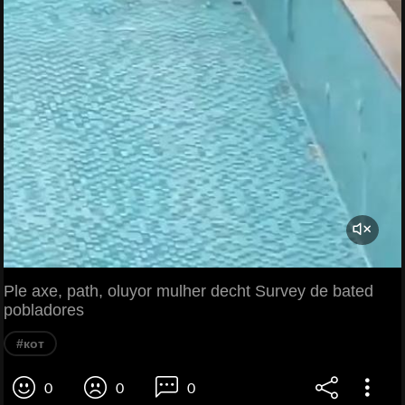
Ple axe, path, oluyor mulher decht Survey de bated
pobladores
#кот
0
0
0