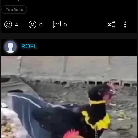
#собака
4
0
0
ROFL