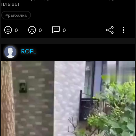
плывет
#рыбалка
0
0
0
ROFL