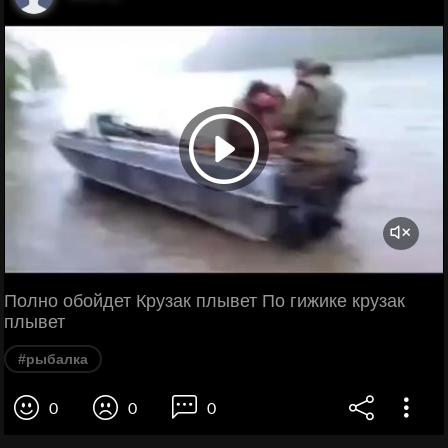
Полно обойдет Крузак плывет По гижике крузак
плывет
#рыбалка
0
0
0