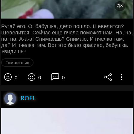
Ругай его. О, бабушка, дело пошло. Шевелится?
Шевелится. Сейчас еще пчела поможет нам. На, на,
на, на. А-а-а! Снимаешь? Снимаю. И пчелка там,
да? И пчелка там. Вот это было красиво, бабушка.
Увидишь?
#животные
0
0
0
ROFL