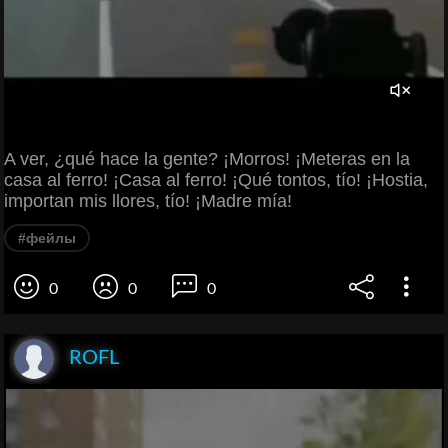
A ver, ¿qué hace la gente? ¡Morros! ¡Meteras en la
casa al ferro! ¡Casa al ferro! ¡Qué tontos, tío! ¡Hostia,
importan mis llores, tío! ¡Madre mía!
#фейлы
0
0
0
ROFL