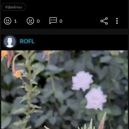
#фейлы
1
0
0
ROFL