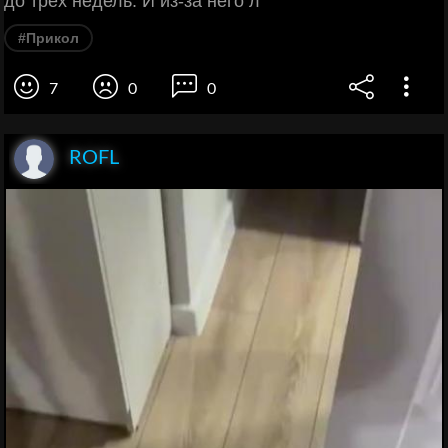
до трёх недель. И из-за него л
#Прикол
7
0
0
ROFL