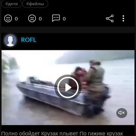
#дети
#фейлы
0
0
0
ROFL
Полно обойдет Крузак плывет По гижике крузак