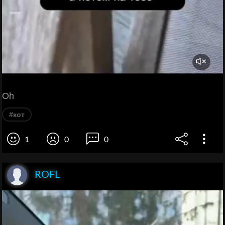
Oh
#кот
1
0
0
ROFL